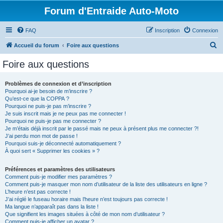
Forum d'Entraide Auto-Moto
FAQ
Inscription
Connexion
R
Accueil du forum
Foire aux questions
e
Foire aux questions
c
h
Problèmes de connexion et d’inscription
Pourquoi ai-je besoin de m’inscrire ?
e
Qu’est-ce que la COPPA ?
r
Pourquoi ne puis-je pas m’inscrire ?
Je suis inscrit mais je ne peux pas me connecter !
c
Pourquoi ne puis-je pas me connecter ?
Je m’étais déjà inscrit par le passé mais ne peux à présent plus me connecter ?!
h
J’ai perdu mon mot de passe !
e
Pourquoi suis-je déconnecté automatiquement ?
À quoi sert « Supprimer les cookies » ?
r
Préférences et paramètres des utilisateurs
Comment puis-je modifier mes paramètres ?
Comment puis-je masquer mon nom d’utilisateur de la liste des utilisateurs en ligne ?
L’heure n’est pas correcte !
J’ai réglé le fuseau horaire mais l’heure n’est toujours pas correcte !
Ma langue n’apparaît pas dans la liste !
Que signifient les images situées à côté de mon nom d’utilisateur ?
Comment puis-je afficher un avatar ?