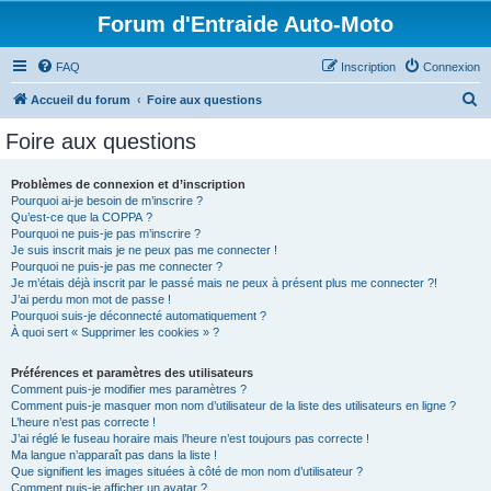
Forum d'Entraide Auto-Moto
FAQ
Inscription
Connexion
R
Accueil du forum
Foire aux questions
e
Foire aux questions
c
h
Problèmes de connexion et d’inscription
Pourquoi ai-je besoin de m’inscrire ?
e
Qu’est-ce que la COPPA ?
r
Pourquoi ne puis-je pas m’inscrire ?
Je suis inscrit mais je ne peux pas me connecter !
c
Pourquoi ne puis-je pas me connecter ?
Je m’étais déjà inscrit par le passé mais ne peux à présent plus me connecter ?!
h
J’ai perdu mon mot de passe !
e
Pourquoi suis-je déconnecté automatiquement ?
À quoi sert « Supprimer les cookies » ?
r
Préférences et paramètres des utilisateurs
Comment puis-je modifier mes paramètres ?
Comment puis-je masquer mon nom d’utilisateur de la liste des utilisateurs en ligne ?
L’heure n’est pas correcte !
J’ai réglé le fuseau horaire mais l’heure n’est toujours pas correcte !
Ma langue n’apparaît pas dans la liste !
Que signifient les images situées à côté de mon nom d’utilisateur ?
Comment puis-je afficher un avatar ?