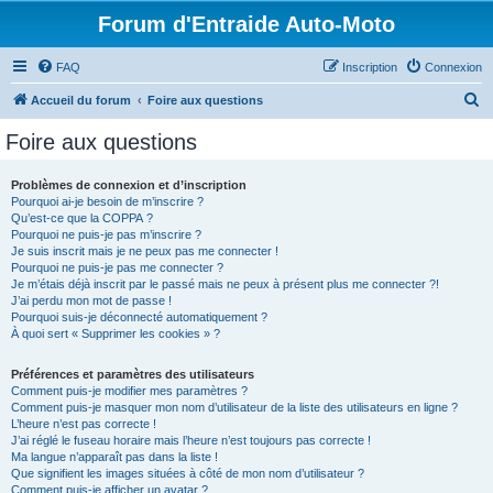
Forum d'Entraide Auto-Moto
FAQ
Inscription
Connexion
R
Accueil du forum
Foire aux questions
e
Foire aux questions
c
h
Problèmes de connexion et d’inscription
Pourquoi ai-je besoin de m’inscrire ?
e
Qu’est-ce que la COPPA ?
r
Pourquoi ne puis-je pas m’inscrire ?
Je suis inscrit mais je ne peux pas me connecter !
c
Pourquoi ne puis-je pas me connecter ?
Je m’étais déjà inscrit par le passé mais ne peux à présent plus me connecter ?!
h
J’ai perdu mon mot de passe !
e
Pourquoi suis-je déconnecté automatiquement ?
À quoi sert « Supprimer les cookies » ?
r
Préférences et paramètres des utilisateurs
Comment puis-je modifier mes paramètres ?
Comment puis-je masquer mon nom d’utilisateur de la liste des utilisateurs en ligne ?
L’heure n’est pas correcte !
J’ai réglé le fuseau horaire mais l’heure n’est toujours pas correcte !
Ma langue n’apparaît pas dans la liste !
Que signifient les images situées à côté de mon nom d’utilisateur ?
Comment puis-je afficher un avatar ?