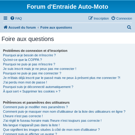
Forum d'Entraide Auto-Moto
FAQ
Inscription
Connexion
R
Accueil du forum
Foire aux questions
e
Foire aux questions
c
h
Problèmes de connexion et d’inscription
Pourquoi ai-je besoin de m’inscrire ?
e
Qu’est-ce que la COPPA ?
r
Pourquoi ne puis-je pas m’inscrire ?
Je suis inscrit mais je ne peux pas me connecter !
c
Pourquoi ne puis-je pas me connecter ?
Je m’étais déjà inscrit par le passé mais ne peux à présent plus me connecter ?!
h
J’ai perdu mon mot de passe !
e
Pourquoi suis-je déconnecté automatiquement ?
À quoi sert « Supprimer les cookies » ?
r
Préférences et paramètres des utilisateurs
Comment puis-je modifier mes paramètres ?
Comment puis-je masquer mon nom d’utilisateur de la liste des utilisateurs en ligne ?
L’heure n’est pas correcte !
J’ai réglé le fuseau horaire mais l’heure n’est toujours pas correcte !
Ma langue n’apparaît pas dans la liste !
Que signifient les images situées à côté de mon nom d’utilisateur ?
Comment puis-je afficher un avatar ?