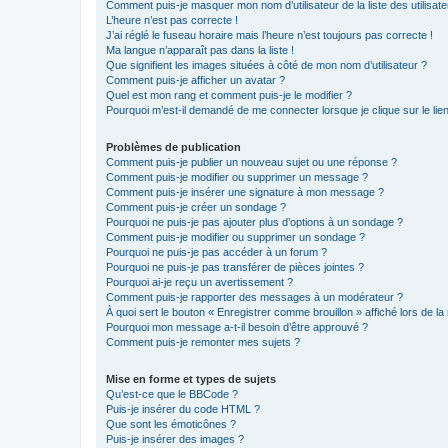
Comment puis-je masquer mon nom d’utilisateur de la liste des utilisate
L’heure n’est pas correcte !
J’ai réglé le fuseau horaire mais l’heure n’est toujours pas correcte !
Ma langue n’apparaît pas dans la liste !
Que signifient les images situées à côté de mon nom d’utilisateur ?
Comment puis-je afficher un avatar ?
Quel est mon rang et comment puis-je le modifier ?
Pourquoi m’est-il demandé de me connecter lorsque je clique sur le lien 
Problèmes de publication
Comment puis-je publier un nouveau sujet ou une réponse ?
Comment puis-je modifier ou supprimer un message ?
Comment puis-je insérer une signature à mon message ?
Comment puis-je créer un sondage ?
Pourquoi ne puis-je pas ajouter plus d’options à un sondage ?
Comment puis-je modifier ou supprimer un sondage ?
Pourquoi ne puis-je pas accéder à un forum ?
Pourquoi ne puis-je pas transférer de pièces jointes ?
Pourquoi ai-je reçu un avertissement ?
Comment puis-je rapporter des messages à un modérateur ?
À quoi sert le bouton « Enregistrer comme brouillon » affiché lors de la 
Pourquoi mon message a-t-il besoin d’être approuvé ?
Comment puis-je remonter mes sujets ?
Mise en forme et types de sujets
Qu’est-ce que le BBCode ?
Puis-je insérer du code HTML ?
Que sont les émoticônes ?
Puis-je insérer des images ?