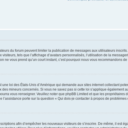
trateurs du forum peuvent limiter la publication de messages aux utilisateurs inscri
visiteurs, tels que l’affichage d’avatars personnalisés, l’utilisation de la messager
ription ne vous prend qu’un court instant, c’est pourquoi nous vous recommandons de l
t une loi des États-Unis d’Amérique qui demande aux sites internet collectant pot
 des mineurs concernés. Si vous ne savez pas si cette loi s’applique également au
 pourra vous renseigner. Veuillez noter que phpBB Limited et que les propriétaires
ue l’assistance porte sur la question « Qui dois-je contacter à propos de problèmes 
inscriptions afin d’empêcher les nouveaux visiteurs de s’inscrire. De même, il est é