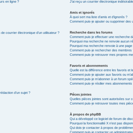
urs en ligne ?
J’ai reçu un courrier électronique indésirabl
Amis et ignorés
À quoi sert ma liste d’amis et d’ignorés ?
Comment puis-je ajouter ou supprimer des uti
Recherche dans les forums
de courrier électronique d’un utilisateur ?
Comment puis-je effectuer une recherche d
Pourquoi ma recherche ne renvoie aucun ré
Pourquoi ma recherche renvoie à une page 
Comment puis-je rechercher des membres 
Comment puis-je retrouver mes propres me
Favoris et abonnements
Quelle est la différence entre les favoris e
Comment puis-je ajouter aux favoris ou m’ab
Comment puis-je m’abonner à un forum spéc
Comment puis-je résilier mes abonnements
rédaction d’un sujet ?
Pièces jointes
Quelles pièces jointes sont autorisées sur 
Comment puis-je retrouver toutes mes pièce
À propos de phpBB
Qui a développé ce logiciel de forum de dis
Pourquoi la fonctionnalité X n’est pas dispon
Qui dois-je contacter à propos de problèmes
Comment puis-je contacter un administrateu