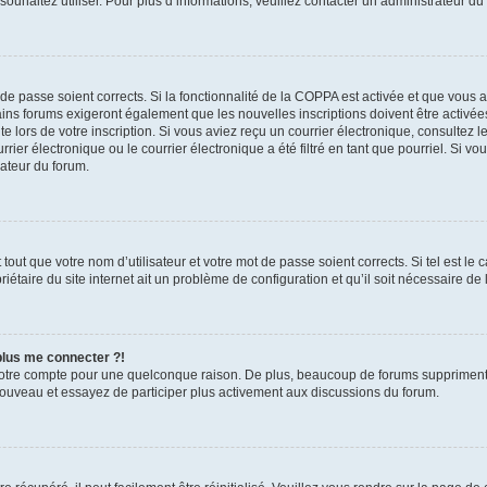
s souhaitez utiliser. Pour plus d’informations, veuillez contacter un administrateur du
t de passe soient corrects. Si la fonctionnalité de la COPPA est activée et que vous 
ains forums exigeront également que les nouvelles inscriptions doivent être activée
te lors de votre inscription. Si vous aviez reçu un courrier électronique, consultez l
r électronique ou le courrier électronique a été filtré en tant que pourriel. Si vo
rateur du forum.
out que votre nom d’utilisateur et votre mot de passe soient corrects. Si tel est le
iétaire du site internet ait un problème de configuration et qu’il soit nécessaire de l
 plus me connecter ?!
votre compte pour une quelconque raison. De plus, beaucoup de forums suppriment pér
 nouveau et essayez de participer plus activement aux discussions du forum.