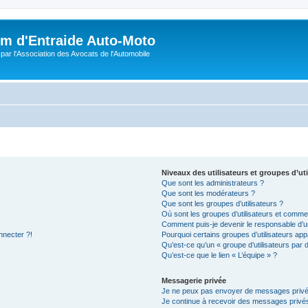
m d'Entraide Auto-Moto
par l'Association des Avocats de l'Automobile
Niveaux des utilisateurs et groupes d’uti
Que sont les administrateurs ?
Que sont les modérateurs ?
Que sont les groupes d’utilisateurs ?
Où sont les groupes d’utilisateurs et commen
Comment puis-je devenir le responsable d’un
nnecter ?!
Pourquoi certains groupes d’utilisateurs app
Qu’est-ce qu’un « groupe d’utilisateurs par 
Qu’est-ce que le lien « L’équipe » ?
Messagerie privée
Je ne peux pas envoyer de messages privé
Je continue à recevoir des messages privés 