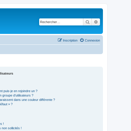
Rechercher
Recherche avancé
Inscription
Connexion
lisateurs
t puis-je en rejoindre un ?
 groupe d’utilisateurs ?
araissent dans une couleur différente ?
défaut » ?
s !
non sollicités !