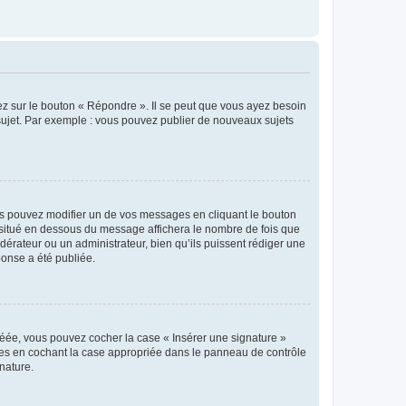
ez sur le bouton « Répondre ». Il se peut que vous ayez besoin
 sujet. Par exemple : vous pouvez publier de nouveaux sujets
s pouvez modifier un de vos messages en cliquant le bouton
e situé en dessous du message affichera le nombre de fois que
modérateur ou un administrateur, bien qu’ils puissent rédiger une
ponse a été publiée.
réée, vous pouvez cocher la case « Insérer une signature »
ages en cochant la case appropriée dans le panneau de contrôle
gnature.