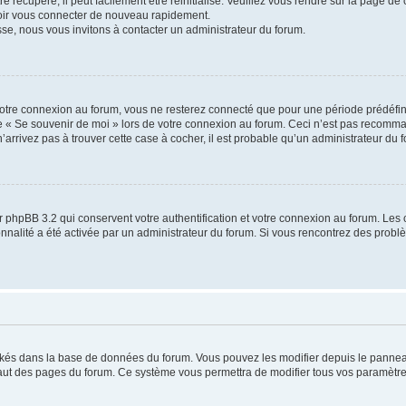
 récupéré, il peut facilement être réinitialisé. Veuillez vous rendre sur la page de
voir vous connecter de nouveau rapidement.
sse, nous vous invitons à contacter un administrateur du forum.
otre connexion au forum, vous ne resterez connecté que pour une période prédéfinie
se « Se souvenir de moi » lors de votre connexion au forum. Ceci n’est pas recomm
’arrivez pas à trouver cette case à cocher, il est probable qu’un administrateur du fo
 phpBB 3.2 qui conservent votre authentification et votre connexion au forum. Les 
tionnalité a été activée par un administrateur du forum. Si vous rencontrez des pro
ockés dans la base de données du forum. Vous pouvez les modifier depuis le panneau 
haut des pages du forum. Ce système vous permettra de modifier tous vos paramètre