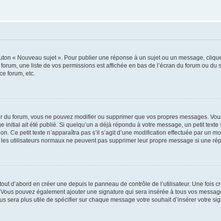
outon « Nouveau sujet ». Pour publier une réponse à un sujet ou un message, cliqu
 forum, une liste de vos permissions est affichée en bas de l’écran du forum ou du
ce forum, etc.
r du forum, vous ne pouvez modifier ou supprimer que vos propres messages. Vou
 initial ait été publié. Si quelqu’un a déjà répondu à votre message, un petit text
ion. Ce petit texte n’apparaîtra pas s’il s’agit d’une modification effectuée par un 
ue les utilisateurs normaux ne peuvent pas supprimer leur propre message si une ré
ut d’abord en créer une depuis le panneau de contrôle de l’utilisateur. Une fois c
ure. Vous pouvez également ajouter une signature qui sera insérée à tous vos mess
 vous sera plus utile de spécifier sur chaque message votre souhait d’insérer votre si