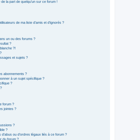
e de la part de quelqu’un sur ce forum !
lisateurs de ma liste d’amis et d’ignorés ?
ans un ou des forums ?
sultat ?
blanche ?!
?
ssages et sujets ?
t les abonnements ?
onner à un sujet spécifique ?
ifique ?
 ?
ce forum ?
s jointes ?
cussions ?
ible ?
 d’abus ou d’ordres légaux liés à ce forum ?
r du forum ?