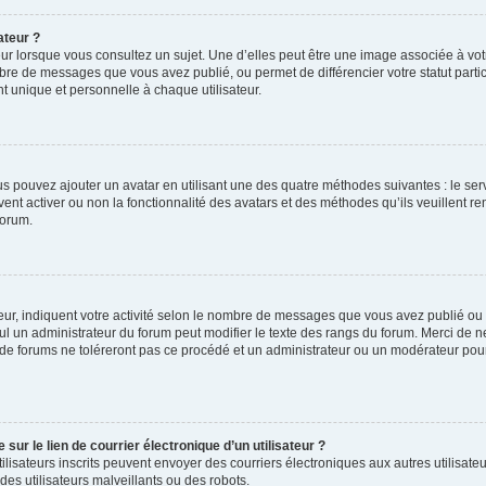
ateur ?
ur lorsque vous consultez un sujet. Une d’elles peut être une image associée à vo
mbre de messages que vous avez publié, ou permet de différencier votre statut parti
 unique et personnelle à chaque utilisateur.
ous pouvez ajouter un avatar en utilisant une des quatre méthodes suivantes : le serv
ent activer ou non la fonctionnalité des avatars et des méthodes qu’ils veuillent ren
forum.
ur, indiquent votre activité selon le nombre de messages que vous avez publié ou id
eul un administrateur du forum peut modifier le texte des rangs du forum. Merci de 
de forums ne toléreront pas ce procédé et un administrateur ou un modérateur pou
ur le lien de courrier électronique d’un utilisateur ?
s utilisateurs inscrits peuvent envoyer des courriers électroniques aux autres utili
es utilisateurs malveillants ou des robots.