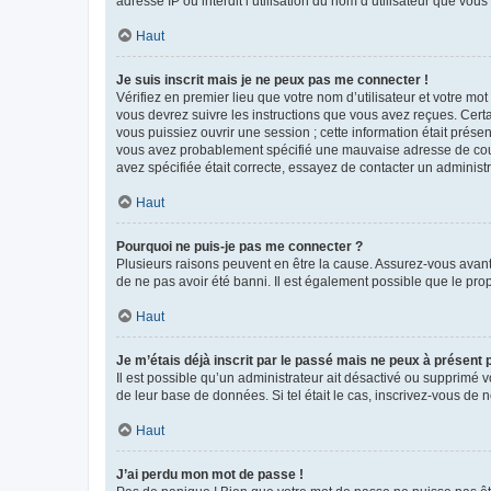
adresse IP ou interdit l’utilisation du nom d’utilisateur que vou
Haut
Je suis inscrit mais je ne peux pas me connecter !
Vérifiez en premier lieu que votre nom d’utilisateur et votre mo
vous devrez suivre les instructions que vous avez reçues. Cert
vous puissiez ouvrir une session ; cette information était présen
vous avez probablement spécifié une mauvaise adresse de courrie
avez spécifiée était correcte, essayez de contacter un administ
Haut
Pourquoi ne puis-je pas me connecter ?
Plusieurs raisons peuvent en être la cause. Assurez-vous avant t
de ne pas avoir été banni. Il est également possible que le propr
Haut
Je m’étais déjà inscrit par le passé mais ne peux à présent
Il est possible qu’un administrateur ait désactivé ou supprimé 
de leur base de données. Si tel était le cas, inscrivez-vous de
Haut
J’ai perdu mon mot de passe !