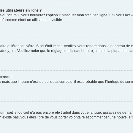
s utilisateurs en ligne ?
s du forum », vous trouverez l’option « Masquer mon statut en ligne ». Si vous activ
é comme étant un utilisateur invisible.
aire différent du vôtre. Si tel était le cas, veuillez vous rendre dans le panneau de co
ey, etc. Veuillez noter que le réglage du fuseau horaire, comme la plupart des autr
orrecte !
 mais que l’heure n’est toujours pas correcte, il est probable que l’horloge du serve
orum, soit le logiciel n’a pas encore été traduit dans votre langue. Essayez de deman
 n’existe pas, vous êtes libre de vous porter volontaire et commencer une nouvelle t