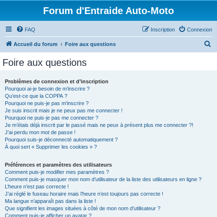
Forum d'Entraide Auto-Moto
FAQ
Inscription
Connexion
R
Accueil du forum
Foire aux questions
e
Foire aux questions
c
h
Problèmes de connexion et d’inscription
Pourquoi ai-je besoin de m’inscrire ?
e
Qu’est-ce que la COPPA ?
r
Pourquoi ne puis-je pas m’inscrire ?
Je suis inscrit mais je ne peux pas me connecter !
c
Pourquoi ne puis-je pas me connecter ?
Je m’étais déjà inscrit par le passé mais ne peux à présent plus me connecter ?!
h
J’ai perdu mon mot de passe !
e
Pourquoi suis-je déconnecté automatiquement ?
À quoi sert « Supprimer les cookies » ?
r
Préférences et paramètres des utilisateurs
Comment puis-je modifier mes paramètres ?
Comment puis-je masquer mon nom d’utilisateur de la liste des utilisateurs en ligne ?
L’heure n’est pas correcte !
J’ai réglé le fuseau horaire mais l’heure n’est toujours pas correcte !
Ma langue n’apparaît pas dans la liste !
Que signifient les images situées à côté de mon nom d’utilisateur ?
Comment puis-je afficher un avatar ?