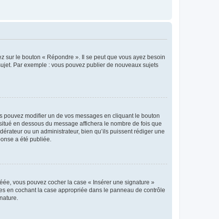
ez sur le bouton « Répondre ». Il se peut que vous ayez besoin
 sujet. Par exemple : vous pouvez publier de nouveaux sujets
s pouvez modifier un de vos messages en cliquant le bouton
e situé en dessous du message affichera le nombre de fois que
modérateur ou un administrateur, bien qu’ils puissent rédiger une
ponse a été publiée.
réée, vous pouvez cocher la case « Insérer une signature »
ages en cochant la case appropriée dans le panneau de contrôle
gnature.