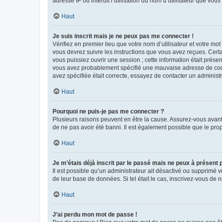
adresse IP ou interdit l’utilisation du nom d’utilisateur que vou
Haut
Je suis inscrit mais je ne peux pas me connecter !
Vérifiez en premier lieu que votre nom d’utilisateur et votre mo
vous devrez suivre les instructions que vous avez reçues. Cert
vous puissiez ouvrir une session ; cette information était présen
vous avez probablement spécifié une mauvaise adresse de courrie
avez spécifiée était correcte, essayez de contacter un administ
Haut
Pourquoi ne puis-je pas me connecter ?
Plusieurs raisons peuvent en être la cause. Assurez-vous avant t
de ne pas avoir été banni. Il est également possible que le propr
Haut
Je m’étais déjà inscrit par le passé mais ne peux à présent
Il est possible qu’un administrateur ait désactivé ou supprimé 
de leur base de données. Si tel était le cas, inscrivez-vous de
Haut
J’ai perdu mon mot de passe !