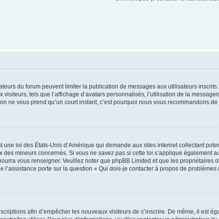
trateurs du forum peuvent limiter la publication de messages aux utilisateurs inscri
visiteurs, tels que l’affichage d’avatars personnalisés, l’utilisation de la messager
ription ne vous prend qu’un court instant, c’est pourquoi nous vous recommandons de l
t une loi des États-Unis d’Amérique qui demande aux sites internet collectant pot
 des mineurs concernés. Si vous ne savez pas si cette loi s’applique également au
 pourra vous renseigner. Veuillez noter que phpBB Limited et que les propriétaires
ue l’assistance porte sur la question « Qui dois-je contacter à propos de problèmes 
inscriptions afin d’empêcher les nouveaux visiteurs de s’inscrire. De même, il est é