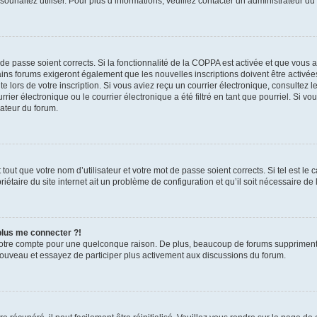
s souhaitez utiliser. Pour plus d’informations, veuillez contacter un administrateur du
t de passe soient corrects. Si la fonctionnalité de la COPPA est activée et que vous 
ains forums exigeront également que les nouvelles inscriptions doivent être activée
te lors de votre inscription. Si vous aviez reçu un courrier électronique, consultez l
r électronique ou le courrier électronique a été filtré en tant que pourriel. Si vo
rateur du forum.
out que votre nom d’utilisateur et votre mot de passe soient corrects. Si tel est le
iétaire du site internet ait un problème de configuration et qu’il soit nécessaire de l
 plus me connecter ?!
votre compte pour une quelconque raison. De plus, beaucoup de forums suppriment pér
 nouveau et essayez de participer plus activement aux discussions du forum.