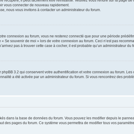
 récupéré, il peut facilement être réinitialisé. Veuillez vous rendre sur la page de
voir vous connecter de nouveau rapidement.
sse, nous vous invitons à contacter un administrateur du forum.
otre connexion au forum, vous ne resterez connecté que pour une période prédéfinie
se « Se souvenir de moi » lors de votre connexion au forum. Ceci n’est pas recomm
’arrivez pas à trouver cette case à cocher, il est probable qu’un administrateur du fo
 phpBB 3.2 qui conservent votre authentification et votre connexion au forum. Les 
tionnalité a été activée par un administrateur du forum. Si vous rencontrez des pro
ockés dans la base de données du forum. Vous pouvez les modifier depuis le panneau 
haut des pages du forum. Ce système vous permettra de modifier tous vos paramètre