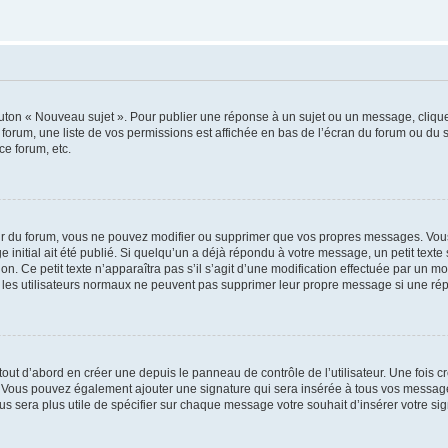
outon « Nouveau sujet ». Pour publier une réponse à un sujet ou un message, cliqu
 forum, une liste de vos permissions est affichée en bas de l’écran du forum ou du
ce forum, etc.
r du forum, vous ne pouvez modifier ou supprimer que vos propres messages. Vou
 initial ait été publié. Si quelqu’un a déjà répondu à votre message, un petit text
ion. Ce petit texte n’apparaîtra pas s’il s’agit d’une modification effectuée par un 
ue les utilisateurs normaux ne peuvent pas supprimer leur propre message si une ré
ut d’abord en créer une depuis le panneau de contrôle de l’utilisateur. Une fois c
ure. Vous pouvez également ajouter une signature qui sera insérée à tous vos mess
 vous sera plus utile de spécifier sur chaque message votre souhait d’insérer votre si