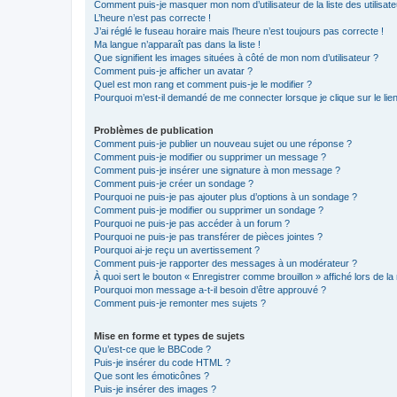
Comment puis-je masquer mon nom d’utilisateur de la liste des utilisate
L’heure n’est pas correcte !
J’ai réglé le fuseau horaire mais l’heure n’est toujours pas correcte !
Ma langue n’apparaît pas dans la liste !
Que signifient les images situées à côté de mon nom d’utilisateur ?
Comment puis-je afficher un avatar ?
Quel est mon rang et comment puis-je le modifier ?
Pourquoi m’est-il demandé de me connecter lorsque je clique sur le lien 
Problèmes de publication
Comment puis-je publier un nouveau sujet ou une réponse ?
Comment puis-je modifier ou supprimer un message ?
Comment puis-je insérer une signature à mon message ?
Comment puis-je créer un sondage ?
Pourquoi ne puis-je pas ajouter plus d’options à un sondage ?
Comment puis-je modifier ou supprimer un sondage ?
Pourquoi ne puis-je pas accéder à un forum ?
Pourquoi ne puis-je pas transférer de pièces jointes ?
Pourquoi ai-je reçu un avertissement ?
Comment puis-je rapporter des messages à un modérateur ?
À quoi sert le bouton « Enregistrer comme brouillon » affiché lors de la 
Pourquoi mon message a-t-il besoin d’être approuvé ?
Comment puis-je remonter mes sujets ?
Mise en forme et types de sujets
Qu’est-ce que le BBCode ?
Puis-je insérer du code HTML ?
Que sont les émoticônes ?
Puis-je insérer des images ?