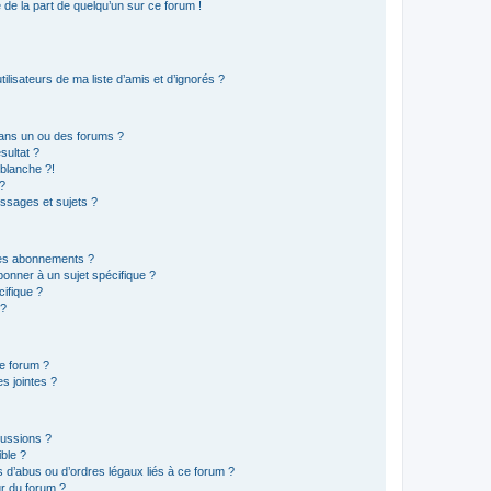
e de la part de quelqu’un sur ce forum !
lisateurs de ma liste d’amis et d’ignorés ?
ans un ou des forums ?
sultat ?
blanche ?!
?
ssages et sujets ?
t les abonnements ?
onner à un sujet spécifique ?
ifique ?
 ?
ce forum ?
s jointes ?
cussions ?
ible ?
 d’abus ou d’ordres légaux liés à ce forum ?
r du forum ?