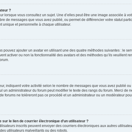
ateur ?
ur lorsque vous consultez un sujet. Une d’elles peut être une image associée à vo
mbre de messages que vous avez publié, ou permet de différencier votre statut parti
 unique et personnelle à chaque utilisateur.
ous pouvez ajouter un avatar en utilisant une des quatre méthodes suivantes : le serv
ent activer ou non la fonctionnalité des avatars et des méthodes qu’ils veuillent ren
forum.
ur, indiquent votre activité selon le nombre de messages que vous avez publié ou id
eul un administrateur du forum peut modifier le texte des rangs du forum. Merci de 
de forums ne toléreront pas ce procédé et un administrateur ou un modérateur pou
ur le lien de courrier électronique d’un utilisateur ?
s utilisateurs inscrits peuvent envoyer des courriers électroniques aux autres utili
es utilisateurs malveillants ou des robots.