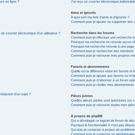
urs en ligne ?
J’ai reçu un courrier électronique indésirabl
Amis et ignorés
À quoi sert ma liste d’amis et d’ignorés ?
Comment puis-je ajouter ou supprimer des uti
Recherche dans les forums
de courrier électronique d’un utilisateur ?
Comment puis-je effectuer une recherche d
Pourquoi ma recherche ne renvoie aucun ré
Pourquoi ma recherche renvoie à une page 
Comment puis-je rechercher des membres 
Comment puis-je retrouver mes propres me
Favoris et abonnements
Quelle est la différence entre les favoris e
Comment puis-je ajouter aux favoris ou m’ab
Comment puis-je m’abonner à un forum spéc
Comment puis-je résilier mes abonnements
rédaction d’un sujet ?
Pièces jointes
Quelles pièces jointes sont autorisées sur 
Comment puis-je retrouver toutes mes pièce
À propos de phpBB
Qui a développé ce logiciel de forum de dis
Pourquoi la fonctionnalité X n’est pas dispon
Qui dois-je contacter à propos de problèmes
Comment puis-je contacter un administrateu