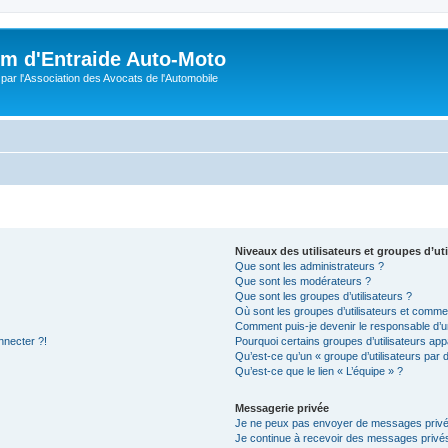
m d'Entraide Auto-Moto
par l'Association des Avocats de l'Automobile
Niveaux des utilisateurs et groupes d’uti
Que sont les administrateurs ?
Que sont les modérateurs ?
Que sont les groupes d’utilisateurs ?
Où sont les groupes d’utilisateurs et commen
Comment puis-je devenir le responsable d’un
nnecter ?!
Pourquoi certains groupes d’utilisateurs app
Qu’est-ce qu’un « groupe d’utilisateurs par 
Qu’est-ce que le lien « L’équipe » ?
Messagerie privée
Je ne peux pas envoyer de messages privé
Je continue à recevoir des messages privés 