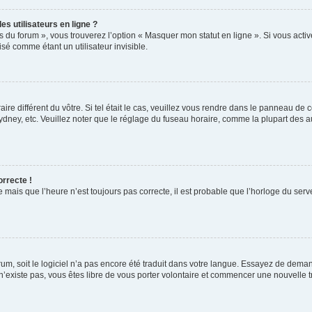
s utilisateurs en ligne ?
s du forum », vous trouverez l’option « Masquer mon statut en ligne ». Si vous activ
é comme étant un utilisateur invisible.
aire différent du vôtre. Si tel était le cas, veuillez vous rendre dans le panneau de co
ey, etc. Veuillez noter que le réglage du fuseau horaire, comme la plupart des autr
orrecte !
 mais que l’heure n’est toujours pas correcte, il est probable que l’horloge du serve
orum, soit le logiciel n’a pas encore été traduit dans votre langue. Essayez de deman
 n’existe pas, vous êtes libre de vous porter volontaire et commencer une nouvelle t