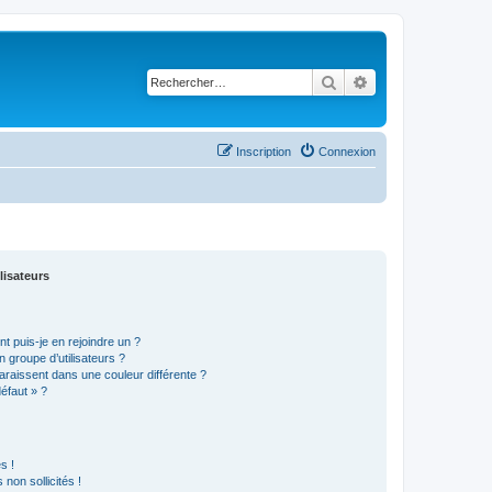
Rechercher
Recherche avancé
Inscription
Connexion
lisateurs
t puis-je en rejoindre un ?
 groupe d’utilisateurs ?
araissent dans une couleur différente ?
défaut » ?
s !
non sollicités !