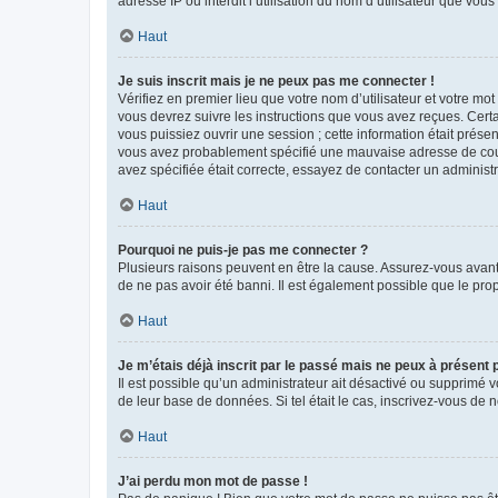
adresse IP ou interdit l’utilisation du nom d’utilisateur que vou
Haut
Je suis inscrit mais je ne peux pas me connecter !
Vérifiez en premier lieu que votre nom d’utilisateur et votre mo
vous devrez suivre les instructions que vous avez reçues. Cert
vous puissiez ouvrir une session ; cette information était présen
vous avez probablement spécifié une mauvaise adresse de courrie
avez spécifiée était correcte, essayez de contacter un administ
Haut
Pourquoi ne puis-je pas me connecter ?
Plusieurs raisons peuvent en être la cause. Assurez-vous avant t
de ne pas avoir été banni. Il est également possible que le propr
Haut
Je m’étais déjà inscrit par le passé mais ne peux à présent
Il est possible qu’un administrateur ait désactivé ou supprimé 
de leur base de données. Si tel était le cas, inscrivez-vous de
Haut
J’ai perdu mon mot de passe !