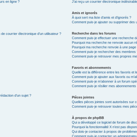
urs en ligne ?
J’ai reçu un courrier électronique indésirabl
Amis et ignorés
À quoi sert ma liste d’amis et d’ignorés ?
Comment puis-je ajouter ou supprimer des uti
Recherche dans les forums
de courrier électronique d’un utilisateur ?
Comment puis-je effectuer une recherche d
Pourquoi ma recherche ne renvoie aucun ré
Pourquoi ma recherche renvoie à une page 
Comment puis-je rechercher des membres 
Comment puis-je retrouver mes propres me
Favoris et abonnements
Quelle est la différence entre les favoris e
Comment puis-je ajouter aux favoris ou m’ab
Comment puis-je m’abonner à un forum spéc
Comment puis-je résilier mes abonnements
rédaction d’un sujet ?
Pièces jointes
Quelles pièces jointes sont autorisées sur 
Comment puis-je retrouver toutes mes pièce
À propos de phpBB
Qui a développé ce logiciel de forum de dis
Pourquoi la fonctionnalité X n’est pas dispon
Qui dois-je contacter à propos de problèmes
Comment puis-je contacter un administrateu