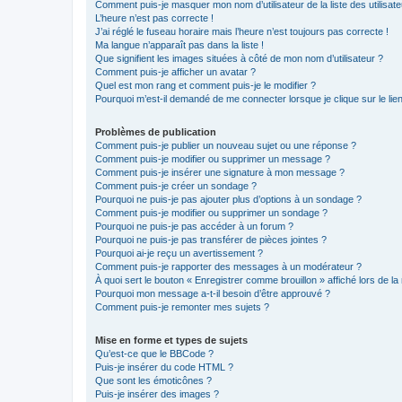
Comment puis-je masquer mon nom d’utilisateur de la liste des utilisate
L’heure n’est pas correcte !
J’ai réglé le fuseau horaire mais l’heure n’est toujours pas correcte !
Ma langue n’apparaît pas dans la liste !
Que signifient les images situées à côté de mon nom d’utilisateur ?
Comment puis-je afficher un avatar ?
Quel est mon rang et comment puis-je le modifier ?
Pourquoi m’est-il demandé de me connecter lorsque je clique sur le lien 
Problèmes de publication
Comment puis-je publier un nouveau sujet ou une réponse ?
Comment puis-je modifier ou supprimer un message ?
Comment puis-je insérer une signature à mon message ?
Comment puis-je créer un sondage ?
Pourquoi ne puis-je pas ajouter plus d’options à un sondage ?
Comment puis-je modifier ou supprimer un sondage ?
Pourquoi ne puis-je pas accéder à un forum ?
Pourquoi ne puis-je pas transférer de pièces jointes ?
Pourquoi ai-je reçu un avertissement ?
Comment puis-je rapporter des messages à un modérateur ?
À quoi sert le bouton « Enregistrer comme brouillon » affiché lors de la 
Pourquoi mon message a-t-il besoin d’être approuvé ?
Comment puis-je remonter mes sujets ?
Mise en forme et types de sujets
Qu’est-ce que le BBCode ?
Puis-je insérer du code HTML ?
Que sont les émoticônes ?
Puis-je insérer des images ?