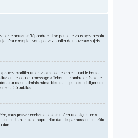
ez sur le bouton « Répondre ». Il se peut que vous ayez besoin
 sujet. Par exemple : vous pouvez publier de nouveaux sujets
s pouvez modifier un de vos messages en cliquant le bouton
e situé en dessous du message affichera le nombre de fois que
modérateur ou un administrateur, bien qu’ils puissent rédiger une
ponse a été publiée.
réée, vous pouvez cocher la case « Insérer une signature »
ages en cochant la case appropriée dans le panneau de contrôle
gnature.