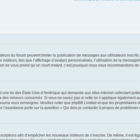
trateurs du forum peuvent limiter la publication de messages aux utilisateurs inscri
visiteurs, tels que l’affichage d’avatars personnalisés, l’utilisation de la messager
ription ne vous prend qu’un court instant, c’est pourquoi nous vous recommandons de l
t une loi des États-Unis d’Amérique qui demande aux sites internet collectant pot
 des mineurs concernés. Si vous ne savez pas si cette loi s’applique également au
 pourra vous renseigner. Veuillez noter que phpBB Limited et que les propriétaires
ue l’assistance porte sur la question « Qui dois-je contacter à propos de problèmes 
inscriptions afin d’empêcher les nouveaux visiteurs de s’inscrire. De même, il est é