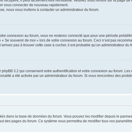
 récupéré, il peut facilement être réinitialisé. Veuillez vous rendre sur la page de
voir vous connecter de nouveau rapidement.
sse, nous vous invitons à contacter un administrateur du forum.
otre connexion au forum, vous ne resterez connecté que pour une période prédéfinie
se « Se souvenir de moi » lors de votre connexion au forum. Ceci n’est pas recomm
’arrivez pas à trouver cette case à cocher, il est probable qu’un administrateur du fo
 phpBB 3.2 qui conservent votre authentification et votre connexion au forum. Les 
tionnalité a été activée par un administrateur du forum. Si vous rencontrez des pro
ockés dans la base de données du forum. Vous pouvez les modifier depuis le panneau 
haut des pages du forum. Ce système vous permettra de modifier tous vos paramètre