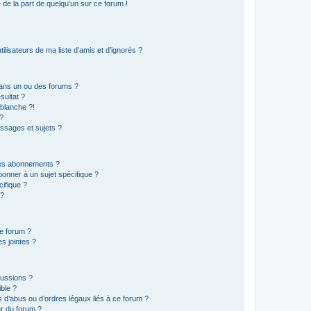
e de la part de quelqu’un sur ce forum !
lisateurs de ma liste d’amis et d’ignorés ?
ans un ou des forums ?
sultat ?
blanche ?!
?
ssages et sujets ?
t les abonnements ?
onner à un sujet spécifique ?
ifique ?
 ?
ce forum ?
s jointes ?
cussions ?
ible ?
 d’abus ou d’ordres légaux liés à ce forum ?
r du forum ?