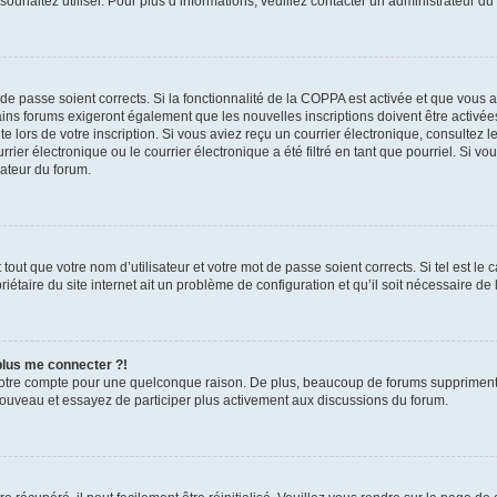
s souhaitez utiliser. Pour plus d’informations, veuillez contacter un administrateur du
t de passe soient corrects. Si la fonctionnalité de la COPPA est activée et que vous 
ains forums exigeront également que les nouvelles inscriptions doivent être activée
te lors de votre inscription. Si vous aviez reçu un courrier électronique, consultez l
r électronique ou le courrier électronique a été filtré en tant que pourriel. Si vo
rateur du forum.
out que votre nom d’utilisateur et votre mot de passe soient corrects. Si tel est le
iétaire du site internet ait un problème de configuration et qu’il soit nécessaire de l
 plus me connecter ?!
votre compte pour une quelconque raison. De plus, beaucoup de forums suppriment pér
 nouveau et essayez de participer plus activement aux discussions du forum.