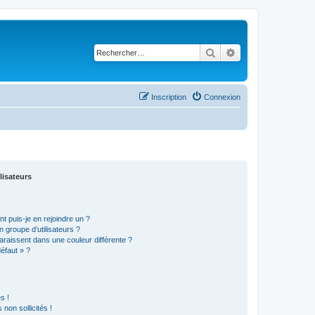
Rechercher
Recherche avancé
Inscription
Connexion
lisateurs
t puis-je en rejoindre un ?
 groupe d’utilisateurs ?
araissent dans une couleur différente ?
défaut » ?
s !
non sollicités !