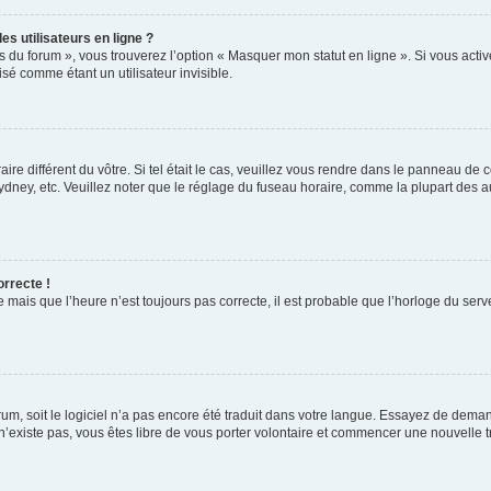
s utilisateurs en ligne ?
s du forum », vous trouverez l’option « Masquer mon statut en ligne ». Si vous activ
é comme étant un utilisateur invisible.
aire différent du vôtre. Si tel était le cas, veuillez vous rendre dans le panneau de co
ey, etc. Veuillez noter que le réglage du fuseau horaire, comme la plupart des autr
orrecte !
 mais que l’heure n’est toujours pas correcte, il est probable que l’horloge du serve
orum, soit le logiciel n’a pas encore été traduit dans votre langue. Essayez de deman
 n’existe pas, vous êtes libre de vous porter volontaire et commencer une nouvelle t