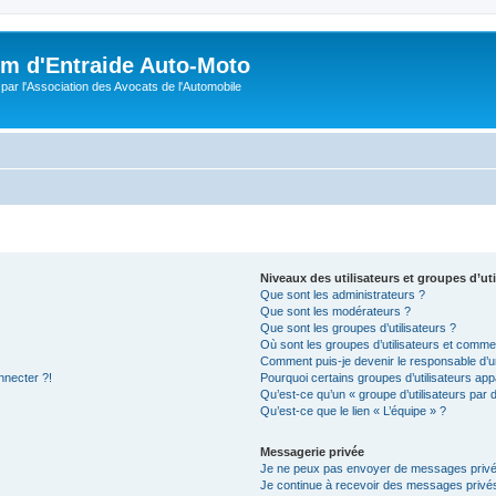
m d'Entraide Auto-Moto
par l'Association des Avocats de l'Automobile
Niveaux des utilisateurs et groupes d’uti
Que sont les administrateurs ?
Que sont les modérateurs ?
Que sont les groupes d’utilisateurs ?
Où sont les groupes d’utilisateurs et commen
Comment puis-je devenir le responsable d’un
nnecter ?!
Pourquoi certains groupes d’utilisateurs app
Qu’est-ce qu’un « groupe d’utilisateurs par 
Qu’est-ce que le lien « L’équipe » ?
Messagerie privée
Je ne peux pas envoyer de messages privé
Je continue à recevoir des messages privés 