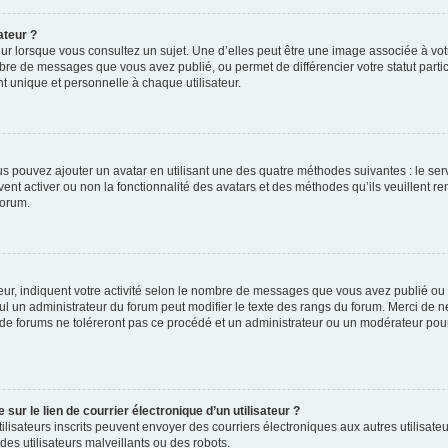
ateur ?
ur lorsque vous consultez un sujet. Une d’elles peut être une image associée à vo
mbre de messages que vous avez publié, ou permet de différencier votre statut parti
 unique et personnelle à chaque utilisateur.
ous pouvez ajouter un avatar en utilisant une des quatre méthodes suivantes : le serv
ent activer ou non la fonctionnalité des avatars et des méthodes qu’ils veuillent ren
forum.
ur, indiquent votre activité selon le nombre de messages que vous avez publié ou id
eul un administrateur du forum peut modifier le texte des rangs du forum. Merci de 
de forums ne toléreront pas ce procédé et un administrateur ou un modérateur pou
ur le lien de courrier électronique d’un utilisateur ?
s utilisateurs inscrits peuvent envoyer des courriers électroniques aux autres utili
es utilisateurs malveillants ou des robots.