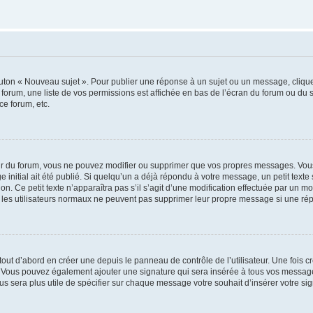
outon « Nouveau sujet ». Pour publier une réponse à un sujet ou un message, cliqu
 forum, une liste de vos permissions est affichée en bas de l’écran du forum ou du
ce forum, etc.
r du forum, vous ne pouvez modifier ou supprimer que vos propres messages. Vou
 initial ait été publié. Si quelqu’un a déjà répondu à votre message, un petit text
ion. Ce petit texte n’apparaîtra pas s’il s’agit d’une modification effectuée par un 
ue les utilisateurs normaux ne peuvent pas supprimer leur propre message si une ré
ut d’abord en créer une depuis le panneau de contrôle de l’utilisateur. Une fois c
ure. Vous pouvez également ajouter une signature qui sera insérée à tous vos mess
 vous sera plus utile de spécifier sur chaque message votre souhait d’insérer votre si