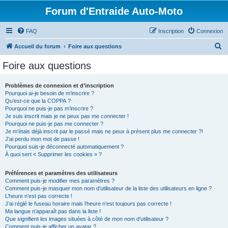
Forum d'Entraide Auto-Moto
FAQ
Inscription
Connexion
R
Accueil du forum
Foire aux questions
e
Foire aux questions
c
h
Problèmes de connexion et d’inscription
Pourquoi ai-je besoin de m’inscrire ?
e
Qu’est-ce que la COPPA ?
r
Pourquoi ne puis-je pas m’inscrire ?
Je suis inscrit mais je ne peux pas me connecter !
c
Pourquoi ne puis-je pas me connecter ?
Je m’étais déjà inscrit par le passé mais ne peux à présent plus me connecter ?!
h
J’ai perdu mon mot de passe !
e
Pourquoi suis-je déconnecté automatiquement ?
À quoi sert « Supprimer les cookies » ?
r
Préférences et paramètres des utilisateurs
Comment puis-je modifier mes paramètres ?
Comment puis-je masquer mon nom d’utilisateur de la liste des utilisateurs en ligne ?
L’heure n’est pas correcte !
J’ai réglé le fuseau horaire mais l’heure n’est toujours pas correcte !
Ma langue n’apparaît pas dans la liste !
Que signifient les images situées à côté de mon nom d’utilisateur ?
Comment puis-je afficher un avatar ?