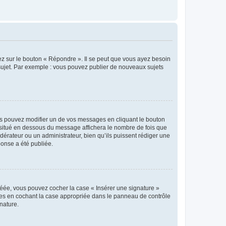
ez sur le bouton « Répondre ». Il se peut que vous ayez besoin
 sujet. Par exemple : vous pouvez publier de nouveaux sujets
s pouvez modifier un de vos messages en cliquant le bouton
e situé en dessous du message affichera le nombre de fois que
modérateur ou un administrateur, bien qu’ils puissent rédiger une
ponse a été publiée.
réée, vous pouvez cocher la case « Insérer une signature »
ages en cochant la case appropriée dans le panneau de contrôle
gnature.