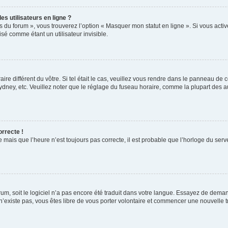
s utilisateurs en ligne ?
s du forum », vous trouverez l’option « Masquer mon statut en ligne ». Si vous activ
é comme étant un utilisateur invisible.
aire différent du vôtre. Si tel était le cas, veuillez vous rendre dans le panneau de co
ey, etc. Veuillez noter que le réglage du fuseau horaire, comme la plupart des autr
orrecte !
 mais que l’heure n’est toujours pas correcte, il est probable que l’horloge du serve
orum, soit le logiciel n’a pas encore été traduit dans votre langue. Essayez de deman
 n’existe pas, vous êtes libre de vous porter volontaire et commencer une nouvelle t