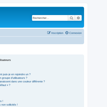
Rechercher
Recherche avancé
Inscription
Connexion
lisateurs
t puis-je en rejoindre un ?
 groupe d’utilisateurs ?
araissent dans une couleur différente ?
défaut » ?
s !
non sollicités !