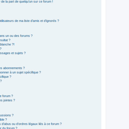
e de la part de quelqu’un sur ce forum !
lisateurs de ma liste d’amis et d’ignorés ?
ans un ou des forums ?
sultat ?
blanche ?!
?
ssages et sujets ?
t les abonnements ?
onner à un sujet spécifique ?
ifique ?
 ?
ce forum ?
s jointes ?
cussions ?
ible ?
 d’abus ou d’ordres légaux liés à ce forum ?
r du forum ?