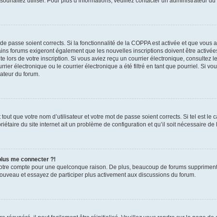
s souhaitez utiliser. Pour plus d’informations, veuillez contacter un administrateur du
t de passe soient corrects. Si la fonctionnalité de la COPPA est activée et que vous 
ains forums exigeront également que les nouvelles inscriptions doivent être activée
te lors de votre inscription. Si vous aviez reçu un courrier électronique, consultez l
r électronique ou le courrier électronique a été filtré en tant que pourriel. Si vo
rateur du forum.
out que votre nom d’utilisateur et votre mot de passe soient corrects. Si tel est le
iétaire du site internet ait un problème de configuration et qu’il soit nécessaire de l
 plus me connecter ?!
votre compte pour une quelconque raison. De plus, beaucoup de forums suppriment pér
 nouveau et essayez de participer plus activement aux discussions du forum.