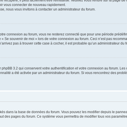
 récupéré, il peut facilement être réinitialisé. Veuillez vous rendre sur la page de
voir vous connecter de nouveau rapidement.
sse, nous vous invitons à contacter un administrateur du forum.
otre connexion au forum, vous ne resterez connecté que pour une période prédéfinie
se « Se souvenir de moi » lors de votre connexion au forum. Ceci n’est pas recomm
’arrivez pas à trouver cette case à cocher, il est probable qu’un administrateur du fo
 phpBB 3.2 qui conservent votre authentification et votre connexion au forum. Les 
tionnalité a été activée par un administrateur du forum. Si vous rencontrez des pro
ockés dans la base de données du forum. Vous pouvez les modifier depuis le panneau 
haut des pages du forum. Ce système vous permettra de modifier tous vos paramètre