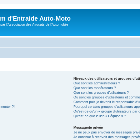
m d'Entraide Auto-Moto
par l'Association des Avocats de l'Automobile
Niveaux des utilisateurs et groupes d’uti
Que sont les administrateurs ?
Que sont les modérateurs ?
Que sont les groupes d’utilisateurs ?
Où sont les groupes d’utilisateurs et commen
Comment puis-je devenir le responsable d’un
nnecter ?!
Pourquoi certains groupes d’utilisateurs app
Qu’est-ce qu’un « groupe d’utilisateurs par 
Qu’est-ce que le lien « L’équipe » ?
Messagerie privée
Je ne peux pas envoyer de messages privé
Je continue à recevoir des messages privés 