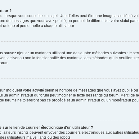
ateur ?
ur lorsque vous consultez un sujet. Une d’elles peut être une image associée à vo
mbre de messages que vous avez publié, ou permet de différencier votre statut parti
 unique et personnelle à chaque utilisateur.
ous pouvez ajouter un avatar en utilisant une des quatre méthodes suivantes : le serv
ent activer ou non la fonctionnalité des avatars et des méthodes qu’ils veuillent ren
forum.
ur, indiquent votre activité selon le nombre de messages que vous avez publié ou id
eul un administrateur du forum peut modifier le texte des rangs du forum. Merci de 
de forums ne toléreront pas ce procédé et un administrateur ou un modérateur pou
ur le lien de courrier électronique d’un utilisateur ?
s utilisateurs inscrits peuvent envoyer des courriers électroniques aux autres utili
es utilisateurs malveillants ou des robots.