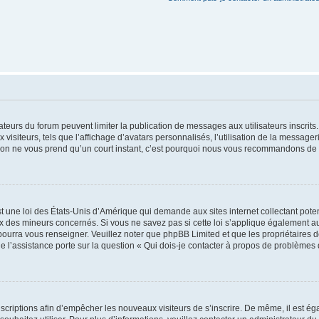
trateurs du forum peuvent limiter la publication de messages aux utilisateurs inscri
visiteurs, tels que l’affichage d’avatars personnalisés, l’utilisation de la messager
ription ne vous prend qu’un court instant, c’est pourquoi nous vous recommandons de l
t une loi des États-Unis d’Amérique qui demande aux sites internet collectant pot
 des mineurs concernés. Si vous ne savez pas si cette loi s’applique également au
 pourra vous renseigner. Veuillez noter que phpBB Limited et que les propriétaires
ue l’assistance porte sur la question « Qui dois-je contacter à propos de problèmes 
inscriptions afin d’empêcher les nouveaux visiteurs de s’inscrire. De même, il est é