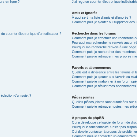
urs en ligne ?
J’ai reçu un courrier électronique indésirabl
Amis et ignorés
À quoi sert ma liste d’amis et d’ignorés ?
Comment puis-je ajouter ou supprimer des uti
Recherche dans les forums
de courrier électronique d’un utilisateur ?
Comment puis-je effectuer une recherche d
Pourquoi ma recherche ne renvoie aucun ré
Pourquoi ma recherche renvoie à une page 
Comment puis-je rechercher des membres 
Comment puis-je retrouver mes propres me
Favoris et abonnements
Quelle est la différence entre les favoris e
Comment puis-je ajouter aux favoris ou m’ab
Comment puis-je m’abonner à un forum spéc
Comment puis-je résilier mes abonnements
rédaction d’un sujet ?
Pièces jointes
Quelles pièces jointes sont autorisées sur 
Comment puis-je retrouver toutes mes pièce
À propos de phpBB
Qui a développé ce logiciel de forum de dis
Pourquoi la fonctionnalité X n’est pas dispon
Qui dois-je contacter à propos de problèmes
Comment puis-je contacter un administrateu