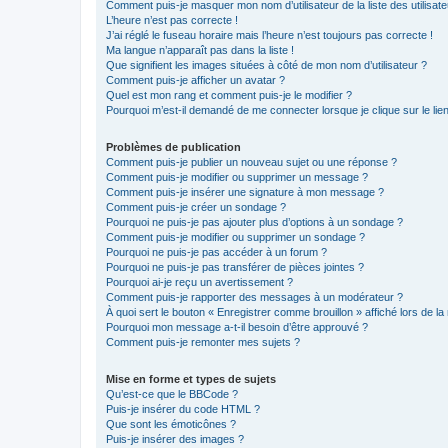
Comment puis-je masquer mon nom d’utilisateur de la liste des utilisate
L’heure n’est pas correcte !
J’ai réglé le fuseau horaire mais l’heure n’est toujours pas correcte !
Ma langue n’apparaît pas dans la liste !
Que signifient les images situées à côté de mon nom d’utilisateur ?
Comment puis-je afficher un avatar ?
Quel est mon rang et comment puis-je le modifier ?
Pourquoi m’est-il demandé de me connecter lorsque je clique sur le lien 
Problèmes de publication
Comment puis-je publier un nouveau sujet ou une réponse ?
Comment puis-je modifier ou supprimer un message ?
Comment puis-je insérer une signature à mon message ?
Comment puis-je créer un sondage ?
Pourquoi ne puis-je pas ajouter plus d’options à un sondage ?
Comment puis-je modifier ou supprimer un sondage ?
Pourquoi ne puis-je pas accéder à un forum ?
Pourquoi ne puis-je pas transférer de pièces jointes ?
Pourquoi ai-je reçu un avertissement ?
Comment puis-je rapporter des messages à un modérateur ?
À quoi sert le bouton « Enregistrer comme brouillon » affiché lors de la 
Pourquoi mon message a-t-il besoin d’être approuvé ?
Comment puis-je remonter mes sujets ?
Mise en forme et types de sujets
Qu’est-ce que le BBCode ?
Puis-je insérer du code HTML ?
Que sont les émoticônes ?
Puis-je insérer des images ?