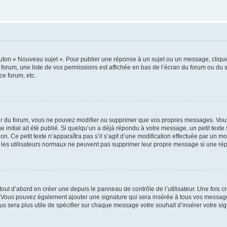
outon « Nouveau sujet ». Pour publier une réponse à un sujet ou un message, cliqu
 forum, une liste de vos permissions est affichée en bas de l’écran du forum ou du
ce forum, etc.
r du forum, vous ne pouvez modifier ou supprimer que vos propres messages. Vou
 initial ait été publié. Si quelqu’un a déjà répondu à votre message, un petit text
ion. Ce petit texte n’apparaîtra pas s’il s’agit d’une modification effectuée par un 
ue les utilisateurs normaux ne peuvent pas supprimer leur propre message si une ré
ut d’abord en créer une depuis le panneau de contrôle de l’utilisateur. Une fois c
ure. Vous pouvez également ajouter une signature qui sera insérée à tous vos mess
 vous sera plus utile de spécifier sur chaque message votre souhait d’insérer votre si