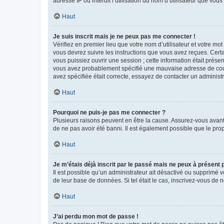
adresse IP ou interdit l’utilisation du nom d’utilisateur que vou
Haut
Je suis inscrit mais je ne peux pas me connecter !
Vérifiez en premier lieu que votre nom d’utilisateur et votre mo
vous devrez suivre les instructions que vous avez reçues. Cert
vous puissiez ouvrir une session ; cette information était présen
vous avez probablement spécifié une mauvaise adresse de courrie
avez spécifiée était correcte, essayez de contacter un administ
Haut
Pourquoi ne puis-je pas me connecter ?
Plusieurs raisons peuvent en être la cause. Assurez-vous avant t
de ne pas avoir été banni. Il est également possible que le propr
Haut
Je m’étais déjà inscrit par le passé mais ne peux à présent
Il est possible qu’un administrateur ait désactivé ou supprimé 
de leur base de données. Si tel était le cas, inscrivez-vous de
Haut
J’ai perdu mon mot de passe !