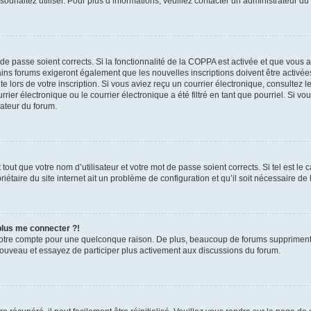
s souhaitez utiliser. Pour plus d’informations, veuillez contacter un administrateur du
t de passe soient corrects. Si la fonctionnalité de la COPPA est activée et que vous 
ains forums exigeront également que les nouvelles inscriptions doivent être activée
te lors de votre inscription. Si vous aviez reçu un courrier électronique, consultez l
r électronique ou le courrier électronique a été filtré en tant que pourriel. Si vo
rateur du forum.
out que votre nom d’utilisateur et votre mot de passe soient corrects. Si tel est le
iétaire du site internet ait un problème de configuration et qu’il soit nécessaire de l
 plus me connecter ?!
votre compte pour une quelconque raison. De plus, beaucoup de forums suppriment pér
 nouveau et essayez de participer plus activement aux discussions du forum.