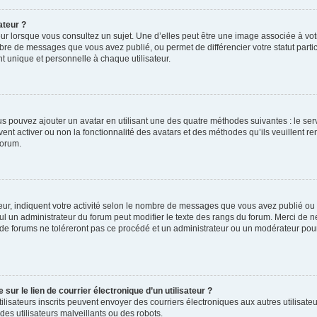
ateur ?
ur lorsque vous consultez un sujet. Une d’elles peut être une image associée à vo
mbre de messages que vous avez publié, ou permet de différencier votre statut parti
 unique et personnelle à chaque utilisateur.
ous pouvez ajouter un avatar en utilisant une des quatre méthodes suivantes : le serv
ent activer ou non la fonctionnalité des avatars et des méthodes qu’ils veuillent ren
forum.
ur, indiquent votre activité selon le nombre de messages que vous avez publié ou id
eul un administrateur du forum peut modifier le texte des rangs du forum. Merci de 
de forums ne toléreront pas ce procédé et un administrateur ou un modérateur pou
ur le lien de courrier électronique d’un utilisateur ?
s utilisateurs inscrits peuvent envoyer des courriers électroniques aux autres utili
es utilisateurs malveillants ou des robots.