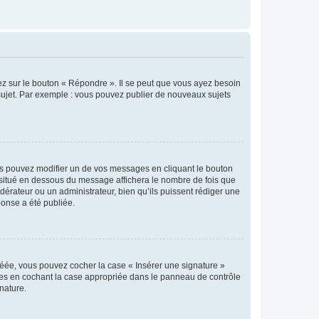
ez sur le bouton « Répondre ». Il se peut que vous ayez besoin
 sujet. Par exemple : vous pouvez publier de nouveaux sujets
s pouvez modifier un de vos messages en cliquant le bouton
e situé en dessous du message affichera le nombre de fois que
modérateur ou un administrateur, bien qu’ils puissent rédiger une
ponse a été publiée.
réée, vous pouvez cocher la case « Insérer une signature »
ages en cochant la case appropriée dans le panneau de contrôle
gnature.