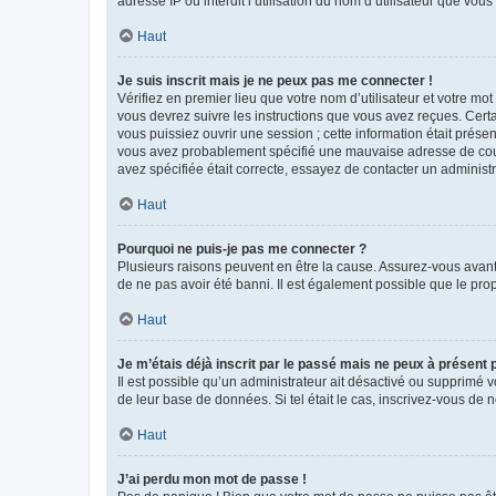
adresse IP ou interdit l’utilisation du nom d’utilisateur que vou
Haut
Je suis inscrit mais je ne peux pas me connecter !
Vérifiez en premier lieu que votre nom d’utilisateur et votre mo
vous devrez suivre les instructions que vous avez reçues. Cert
vous puissiez ouvrir une session ; cette information était présen
vous avez probablement spécifié une mauvaise adresse de courrie
avez spécifiée était correcte, essayez de contacter un administ
Haut
Pourquoi ne puis-je pas me connecter ?
Plusieurs raisons peuvent en être la cause. Assurez-vous avant t
de ne pas avoir été banni. Il est également possible que le propr
Haut
Je m’étais déjà inscrit par le passé mais ne peux à présent
Il est possible qu’un administrateur ait désactivé ou supprimé 
de leur base de données. Si tel était le cas, inscrivez-vous de
Haut
J’ai perdu mon mot de passe !