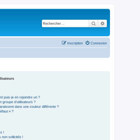
Rechercher
Recherche avancé
Inscription
Connexion
lisateurs
t puis-je en rejoindre un ?
 groupe d’utilisateurs ?
araissent dans une couleur différente ?
défaut » ?
s !
non sollicités !