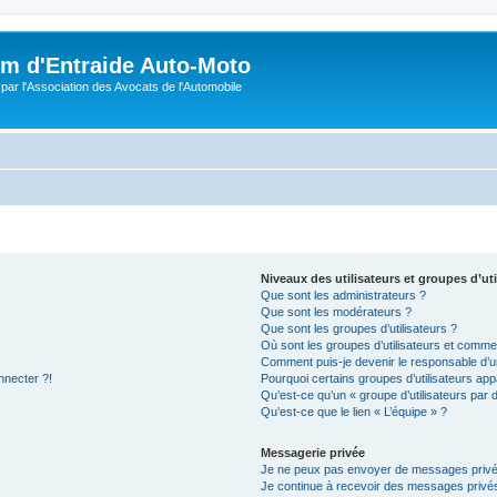
m d'Entraide Auto-Moto
par l'Association des Avocats de l'Automobile
Niveaux des utilisateurs et groupes d’uti
Que sont les administrateurs ?
Que sont les modérateurs ?
Que sont les groupes d’utilisateurs ?
Où sont les groupes d’utilisateurs et commen
Comment puis-je devenir le responsable d’un
nnecter ?!
Pourquoi certains groupes d’utilisateurs app
Qu’est-ce qu’un « groupe d’utilisateurs par 
Qu’est-ce que le lien « L’équipe » ?
Messagerie privée
Je ne peux pas envoyer de messages privé
Je continue à recevoir des messages privés 