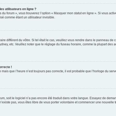
s utilisateurs en ligne ?
s du forum », vous trouverez l’option « Masquer mon statut en ligne ». Si vous activ
é comme étant un utilisateur invisible.
aire différent du vôtre. Si tel était le cas, veuillez vous rendre dans le panneau de co
ey, etc. Veuillez noter que le réglage du fuseau horaire, comme la plupart des autr
orrecte !
 mais que l’heure n’est toujours pas correcte, il est probable que l’horloge du serve
orum, soit le logiciel n’a pas encore été traduit dans votre langue. Essayez de deman
 n’existe pas, vous êtes libre de vous porter volontaire et commencer une nouvelle t