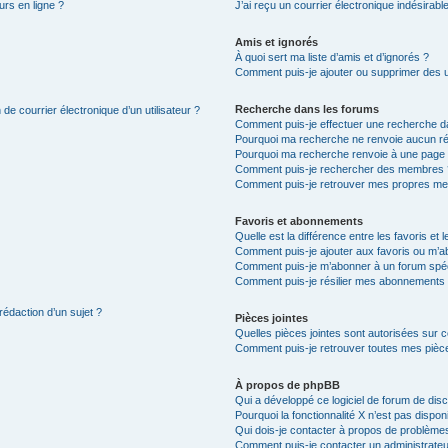
urs en ligne ?
J’ai reçu un courrier électronique indésirabl
Amis et ignorés
À quoi sert ma liste d’amis et d’ignorés ?
Comment puis-je ajouter ou supprimer des uti
Recherche dans les forums
de courrier électronique d’un utilisateur ?
Comment puis-je effectuer une recherche d
Pourquoi ma recherche ne renvoie aucun ré
Pourquoi ma recherche renvoie à une page 
Comment puis-je rechercher des membres 
Comment puis-je retrouver mes propres me
Favoris et abonnements
Quelle est la différence entre les favoris e
Comment puis-je ajouter aux favoris ou m’ab
Comment puis-je m’abonner à un forum spéc
Comment puis-je résilier mes abonnements
rédaction d’un sujet ?
Pièces jointes
Quelles pièces jointes sont autorisées sur 
Comment puis-je retrouver toutes mes pièce
À propos de phpBB
Qui a développé ce logiciel de forum de dis
Pourquoi la fonctionnalité X n’est pas dispon
Qui dois-je contacter à propos de problèmes
Comment puis-je contacter un administrateu