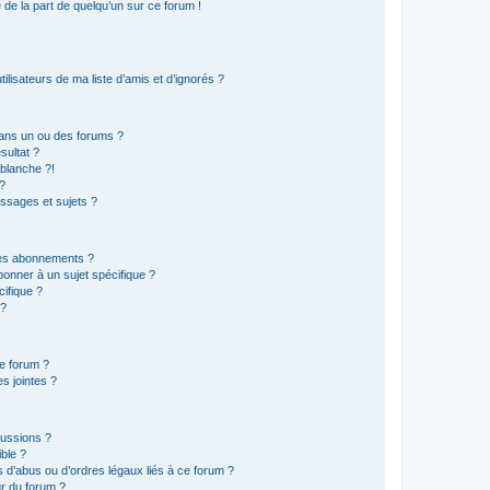
e de la part de quelqu’un sur ce forum !
lisateurs de ma liste d’amis et d’ignorés ?
ans un ou des forums ?
sultat ?
blanche ?!
?
ssages et sujets ?
t les abonnements ?
onner à un sujet spécifique ?
ifique ?
 ?
ce forum ?
s jointes ?
cussions ?
ible ?
 d’abus ou d’ordres légaux liés à ce forum ?
r du forum ?