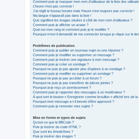
Comment puis-je masquer mon nom d’utilisateur de la liste des utilisate
L’heure n’est pas correcte !
J’ai réglé le fuseau horaire mais l’heure n’est toujours pas correcte !
Ma langue n’apparaît pas dans la liste !
Que signifient les images situées à côté de mon nom d’utilisateur ?
Comment puis-je afficher un avatar ?
Quel est mon rang et comment puis-je le modifier ?
Pourquoi m’est-il demandé de me connecter lorsque je clique sur le lien 
Problèmes de publication
Comment puis-je publier un nouveau sujet ou une réponse ?
Comment puis-je modifier ou supprimer un message ?
Comment puis-je insérer une signature à mon message ?
Comment puis-je créer un sondage ?
Pourquoi ne puis-je pas ajouter plus d’options à un sondage ?
Comment puis-je modifier ou supprimer un sondage ?
Pourquoi ne puis-je pas accéder à un forum ?
Pourquoi ne puis-je pas transférer de pièces jointes ?
Pourquoi ai-je reçu un avertissement ?
Comment puis-je rapporter des messages à un modérateur ?
À quoi sert le bouton « Enregistrer comme brouillon » affiché lors de la 
Pourquoi mon message a-t-il besoin d’être approuvé ?
Comment puis-je remonter mes sujets ?
Mise en forme et types de sujets
Qu’est-ce que le BBCode ?
Puis-je insérer du code HTML ?
Que sont les émoticônes ?
Puis-je insérer des images ?