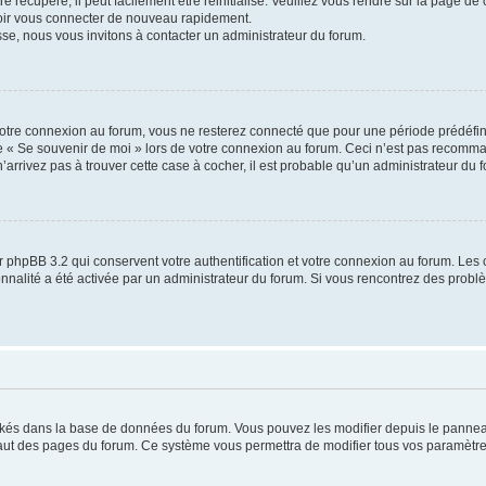
 récupéré, il peut facilement être réinitialisé. Veuillez vous rendre sur la page de
voir vous connecter de nouveau rapidement.
sse, nous vous invitons à contacter un administrateur du forum.
otre connexion au forum, vous ne resterez connecté que pour une période prédéfinie
se « Se souvenir de moi » lors de votre connexion au forum. Ceci n’est pas recomm
’arrivez pas à trouver cette case à cocher, il est probable qu’un administrateur du fo
 phpBB 3.2 qui conservent votre authentification et votre connexion au forum. Les 
tionnalité a été activée par un administrateur du forum. Si vous rencontrez des pro
ockés dans la base de données du forum. Vous pouvez les modifier depuis le panneau 
haut des pages du forum. Ce système vous permettra de modifier tous vos paramètre