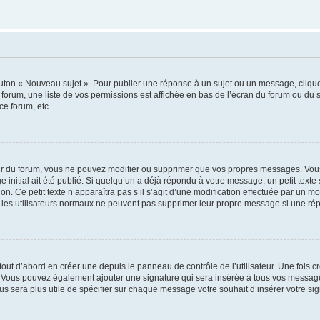
outon « Nouveau sujet ». Pour publier une réponse à un sujet ou un message, cliqu
 forum, une liste de vos permissions est affichée en bas de l’écran du forum ou du
ce forum, etc.
r du forum, vous ne pouvez modifier ou supprimer que vos propres messages. Vou
 initial ait été publié. Si quelqu’un a déjà répondu à votre message, un petit text
ion. Ce petit texte n’apparaîtra pas s’il s’agit d’une modification effectuée par un 
ue les utilisateurs normaux ne peuvent pas supprimer leur propre message si une ré
ut d’abord en créer une depuis le panneau de contrôle de l’utilisateur. Une fois c
ure. Vous pouvez également ajouter une signature qui sera insérée à tous vos mess
 vous sera plus utile de spécifier sur chaque message votre souhait d’insérer votre si