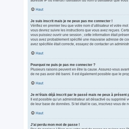
adresse IP ou interdit l’utilisation du nom d’utilisateur que vou
Haut
Je suis inscrit mais je ne peux pas me connecter !
Vérifiez en premier lieu que votre nom d’utilisateur et votre mo
vous devrez suivre les instructions que vous avez reçues. Cert
vous puissiez ouvrir une session ; cette information était présen
vous avez probablement spécifié une mauvaise adresse de courrie
avez spécifiée était correcte, essayez de contacter un administ
Haut
Pourquoi ne puis-je pas me connecter ?
Plusieurs raisons peuvent en être la cause. Assurez-vous avant t
de ne pas avoir été banni. Il est également possible que le propr
Haut
Je m’étais déjà inscrit par le passé mais ne peux à présent
Il est possible qu’un administrateur ait désactivé ou supprimé 
de leur base de données. Si tel était le cas, inscrivez-vous de
Haut
J’ai perdu mon mot de passe !