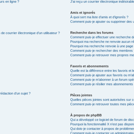
urs en ligne ?
J’ai reçu un courrier électronique indésirabl
Amis et ignorés
À quoi sert ma liste d’amis et d’ignorés ?
Comment puis-je ajouter ou supprimer des uti
Recherche dans les forums
de courrier électronique d’un utilisateur ?
Comment puis-je effectuer une recherche d
Pourquoi ma recherche ne renvoie aucun ré
Pourquoi ma recherche renvoie à une page 
Comment puis-je rechercher des membres 
Comment puis-je retrouver mes propres me
Favoris et abonnements
Quelle est la différence entre les favoris e
Comment puis-je ajouter aux favoris ou m’ab
Comment puis-je m’abonner à un forum spéc
Comment puis-je résilier mes abonnements
rédaction d’un sujet ?
Pièces jointes
Quelles pièces jointes sont autorisées sur 
Comment puis-je retrouver toutes mes pièce
À propos de phpBB
Qui a développé ce logiciel de forum de dis
Pourquoi la fonctionnalité X n’est pas dispon
Qui dois-je contacter à propos de problèmes
Comment puis-je contacter un administrateu