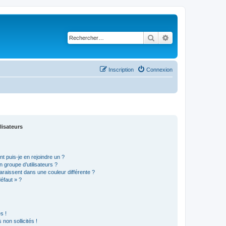
Rechercher
Recherche avancé
Inscription
Connexion
lisateurs
t puis-je en rejoindre un ?
 groupe d’utilisateurs ?
araissent dans une couleur différente ?
défaut » ?
s !
non sollicités !