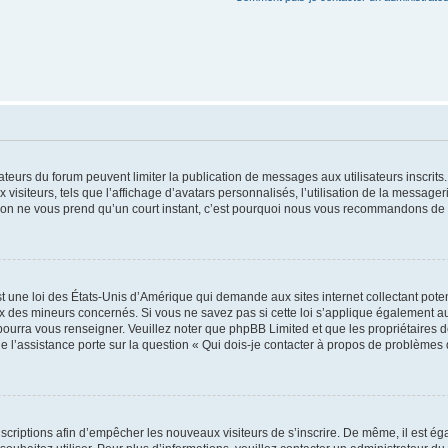
trateurs du forum peuvent limiter la publication de messages aux utilisateurs inscri
visiteurs, tels que l’affichage d’avatars personnalisés, l’utilisation de la messager
ription ne vous prend qu’un court instant, c’est pourquoi nous vous recommandons de l
t une loi des États-Unis d’Amérique qui demande aux sites internet collectant pot
 des mineurs concernés. Si vous ne savez pas si cette loi s’applique également au
 pourra vous renseigner. Veuillez noter que phpBB Limited et que les propriétaires
ue l’assistance porte sur la question « Qui dois-je contacter à propos de problèmes 
inscriptions afin d’empêcher les nouveaux visiteurs de s’inscrire. De même, il est é