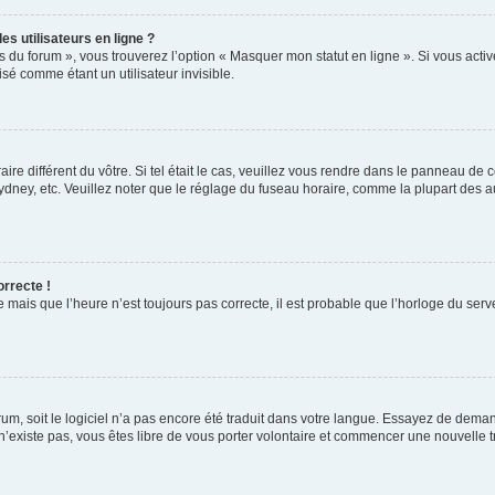
s utilisateurs en ligne ?
s du forum », vous trouverez l’option « Masquer mon statut en ligne ». Si vous activ
é comme étant un utilisateur invisible.
aire différent du vôtre. Si tel était le cas, veuillez vous rendre dans le panneau de co
ey, etc. Veuillez noter que le réglage du fuseau horaire, comme la plupart des autr
orrecte !
 mais que l’heure n’est toujours pas correcte, il est probable que l’horloge du serve
orum, soit le logiciel n’a pas encore été traduit dans votre langue. Essayez de deman
 n’existe pas, vous êtes libre de vous porter volontaire et commencer une nouvelle t