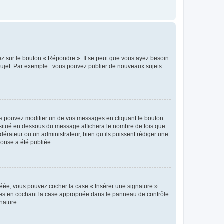
ez sur le bouton « Répondre ». Il se peut que vous ayez besoin
 sujet. Par exemple : vous pouvez publier de nouveaux sujets
s pouvez modifier un de vos messages en cliquant le bouton
e situé en dessous du message affichera le nombre de fois que
modérateur ou un administrateur, bien qu’ils puissent rédiger une
ponse a été publiée.
réée, vous pouvez cocher la case « Insérer une signature »
ages en cochant la case appropriée dans le panneau de contrôle
gnature.