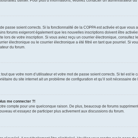
s souhaitez utiliser. Pour plus d’informations, veuillez contacter un administrateur du
t de passe soient corrects. Si la fonctionnalité de la COPPA est activée et que vous 
ains forums exigeront également que les nouvelles inscriptions doivent être activée
te lors de votre inscription. Si vous aviez reçu un courrier électronique, consultez l
r électronique ou le courrier électronique a été filtré en tant que pourriel. Si vo
rateur du forum.
out que votre nom d’utilisateur et votre mot de passe soient corrects. Si tel est le
iétaire du site internet ait un problème de configuration et qu’il soit nécessaire de l
 plus me connecter ?!
votre compte pour une quelconque raison. De plus, beaucoup de forums suppriment pér
 nouveau et essayez de participer plus activement aux discussions du forum.