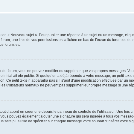
outon « Nouveau sujet ». Pour publier une réponse à un sujet ou un message, cliqu
 forum, une liste de vos permissions est affichée en bas de l’écran du forum ou du
ce forum, etc.
r du forum, vous ne pouvez modifier ou supprimer que vos propres messages. Vou
 initial ait été publié. Si quelqu’un a déjà répondu à votre message, un petit text
ion. Ce petit texte n’apparaîtra pas s’il s’agit d’une modification effectuée par un 
ue les utilisateurs normaux ne peuvent pas supprimer leur propre message si une ré
ut d’abord en créer une depuis le panneau de contrôle de l’utilisateur. Une fois c
ure. Vous pouvez également ajouter une signature qui sera insérée à tous vos mess
 vous sera plus utile de spécifier sur chaque message votre souhait d’insérer votre si