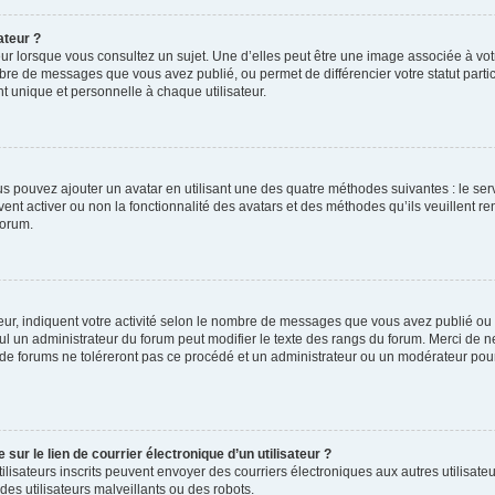
ateur ?
ur lorsque vous consultez un sujet. Une d’elles peut être une image associée à vo
mbre de messages que vous avez publié, ou permet de différencier votre statut parti
 unique et personnelle à chaque utilisateur.
ous pouvez ajouter un avatar en utilisant une des quatre méthodes suivantes : le serv
ent activer ou non la fonctionnalité des avatars et des méthodes qu’ils veuillent ren
forum.
ur, indiquent votre activité selon le nombre de messages que vous avez publié ou id
eul un administrateur du forum peut modifier le texte des rangs du forum. Merci de 
de forums ne toléreront pas ce procédé et un administrateur ou un modérateur pou
ur le lien de courrier électronique d’un utilisateur ?
s utilisateurs inscrits peuvent envoyer des courriers électroniques aux autres utili
es utilisateurs malveillants ou des robots.