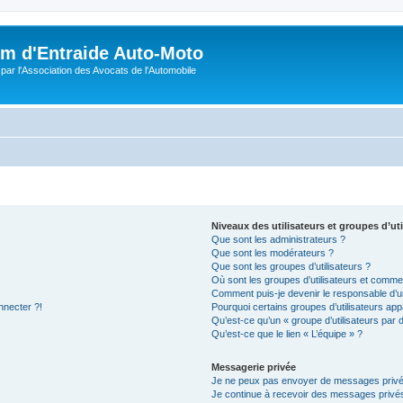
m d'Entraide Auto-Moto
par l'Association des Avocats de l'Automobile
Niveaux des utilisateurs et groupes d’uti
Que sont les administrateurs ?
Que sont les modérateurs ?
Que sont les groupes d’utilisateurs ?
Où sont les groupes d’utilisateurs et commen
Comment puis-je devenir le responsable d’un
nnecter ?!
Pourquoi certains groupes d’utilisateurs app
Qu’est-ce qu’un « groupe d’utilisateurs par 
Qu’est-ce que le lien « L’équipe » ?
Messagerie privée
Je ne peux pas envoyer de messages privé
Je continue à recevoir des messages privés 