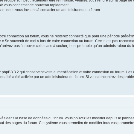
 récupéré, il peut facilement être réinitialisé. Veuillez vous rendre sur la page de
voir vous connecter de nouveau rapidement.
sse, nous vous invitons à contacter un administrateur du forum.
otre connexion au forum, vous ne resterez connecté que pour une période prédéfinie
se « Se souvenir de moi » lors de votre connexion au forum. Ceci n’est pas recomm
’arrivez pas à trouver cette case à cocher, il est probable qu’un administrateur du fo
 phpBB 3.2 qui conservent votre authentification et votre connexion au forum. Les 
tionnalité a été activée par un administrateur du forum. Si vous rencontrez des pro
ockés dans la base de données du forum. Vous pouvez les modifier depuis le panneau 
haut des pages du forum. Ce système vous permettra de modifier tous vos paramètre