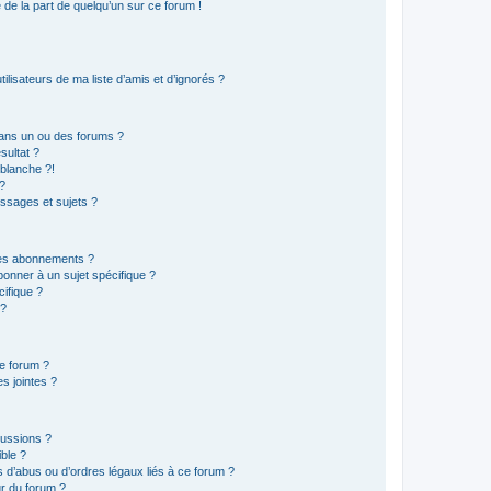
e de la part de quelqu’un sur ce forum !
lisateurs de ma liste d’amis et d’ignorés ?
ans un ou des forums ?
sultat ?
blanche ?!
?
ssages et sujets ?
t les abonnements ?
onner à un sujet spécifique ?
ifique ?
 ?
ce forum ?
s jointes ?
cussions ?
ible ?
 d’abus ou d’ordres légaux liés à ce forum ?
r du forum ?