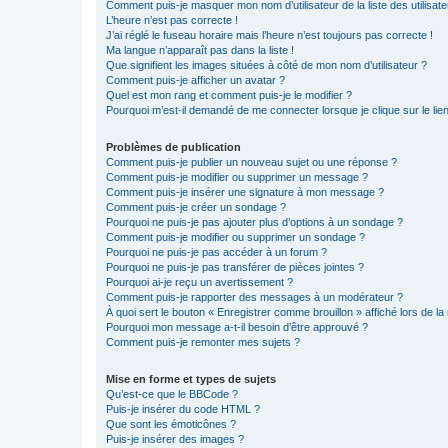
Comment puis-je masquer mon nom d’utilisateur de la liste des utilisate
L’heure n’est pas correcte !
J’ai réglé le fuseau horaire mais l’heure n’est toujours pas correcte !
Ma langue n’apparaît pas dans la liste !
Que signifient les images situées à côté de mon nom d’utilisateur ?
Comment puis-je afficher un avatar ?
Quel est mon rang et comment puis-je le modifier ?
Pourquoi m’est-il demandé de me connecter lorsque je clique sur le lien 
Problèmes de publication
Comment puis-je publier un nouveau sujet ou une réponse ?
Comment puis-je modifier ou supprimer un message ?
Comment puis-je insérer une signature à mon message ?
Comment puis-je créer un sondage ?
Pourquoi ne puis-je pas ajouter plus d’options à un sondage ?
Comment puis-je modifier ou supprimer un sondage ?
Pourquoi ne puis-je pas accéder à un forum ?
Pourquoi ne puis-je pas transférer de pièces jointes ?
Pourquoi ai-je reçu un avertissement ?
Comment puis-je rapporter des messages à un modérateur ?
À quoi sert le bouton « Enregistrer comme brouillon » affiché lors de la 
Pourquoi mon message a-t-il besoin d’être approuvé ?
Comment puis-je remonter mes sujets ?
Mise en forme et types de sujets
Qu’est-ce que le BBCode ?
Puis-je insérer du code HTML ?
Que sont les émoticônes ?
Puis-je insérer des images ?