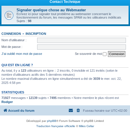
Contact Technique
Signaler quelque chose au Webmaster
Ecrivez ici pour signaler tout problème au webmaster concernant le
fonctionnement du forum, les messages SPAM ou les utilisateurs indélicats
Sujets :
98
CONNEXION
•
INSCRIPTION
Nom d’utilisateur :
Mot de passe :
J’ai oublié mon mot de passe
Se souvenir de moi
QUI EST EN LIGNE ?
Au total, il y a
123
utilisateurs en ligne :: 2 inscrits, 0 invisible et 121 invités (selon le
nombre d’utilisateurs actifs des 5 dernières minutes)
Le nombre maximal d’utilisateurs en ligne simultanément a été de
3039
le mer. oct. 22,
2025 4:58 pm
STATISTIQUES
71927
messages •
12139
sujets •
7495
membres • Notre membre le plus récent est
Rodger
Accueil du forum
Fuseau horaire sur
UTC+02:00
Développé par
phpBB
® Forum Software © phpBB Limited
Traduction française officielle
©
Miles Cellar