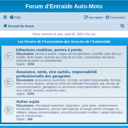
Forum d'Entraide Auto-Moto
FAQ
Inscription
Connexion
R
Accueil du forum
e
Nous sommes le sam. août 08, 2026 3:51 am
c
Les forums de l'Association des Avocats de l'Automobile
h
Infractions routières, permis à points
e
Discussions:
permis à points, stages de récupération, contrôle radar fixe ou
mobile, droit routier, examen du code de la route, contestation devant le
r
tribunal de police ou administratif...
Sujets :
4355
c
Assurance, vente, vice cachés, responsabilité
h
professionnelle des garagistes
Discussions:
assurances automoto, constat, accident responsable, formule
e
tiers ou tous risques, achat et vente de véhicule d'occasion, par réseau de
concessionnaires, garagistes ou annonces entre particuliers, bonus-malus,
r
vice caché, revente, expertise auto...
Sujets :
5359
Autres sujets
Discussions:
mécanique automoto, réparation, carte grise, stationnement
handicapé, mandataires, permis international, échange permis étranger ou
militaire, plaque immatriculation, sécurité prévention routière, rappel véhicules
par le constructeur...
Sujets :
956