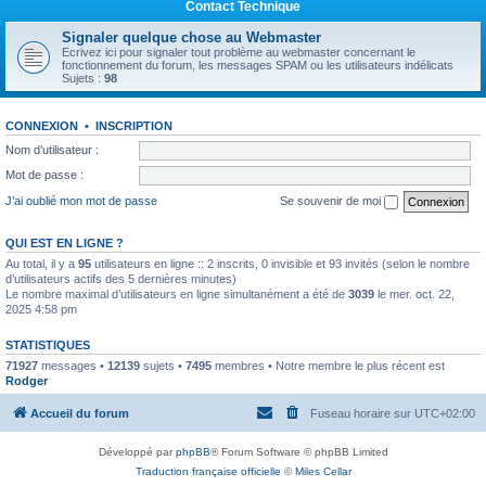
Contact Technique
Signaler quelque chose au Webmaster
Ecrivez ici pour signaler tout problème au webmaster concernant le
fonctionnement du forum, les messages SPAM ou les utilisateurs indélicats
Sujets :
98
CONNEXION
•
INSCRIPTION
Nom d’utilisateur :
Mot de passe :
J’ai oublié mon mot de passe
Se souvenir de moi
QUI EST EN LIGNE ?
Au total, il y a
95
utilisateurs en ligne :: 2 inscrits, 0 invisible et 93 invités (selon le nombre
d’utilisateurs actifs des 5 dernières minutes)
Le nombre maximal d’utilisateurs en ligne simultanément a été de
3039
le mer. oct. 22,
2025 4:58 pm
STATISTIQUES
71927
messages •
12139
sujets •
7495
membres • Notre membre le plus récent est
Rodger
Accueil du forum
Fuseau horaire sur
UTC+02:00
Développé par
phpBB
® Forum Software © phpBB Limited
Traduction française officielle
©
Miles Cellar