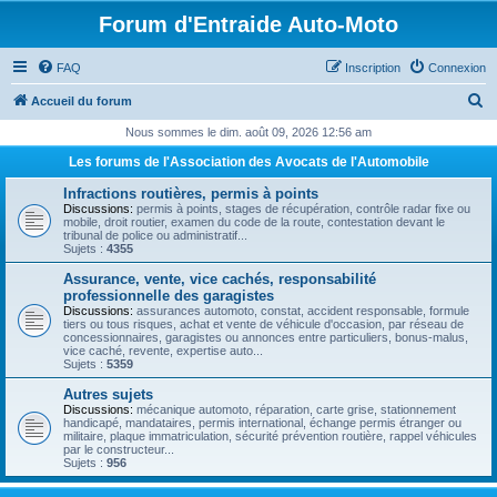
Forum d'Entraide Auto-Moto
FAQ
Inscription
Connexion
R
Accueil du forum
e
Nous sommes le dim. août 09, 2026 12:56 am
c
Les forums de l'Association des Avocats de l'Automobile
h
Infractions routières, permis à points
e
Discussions:
permis à points, stages de récupération, contrôle radar fixe ou
mobile, droit routier, examen du code de la route, contestation devant le
r
tribunal de police ou administratif...
Sujets :
4355
c
Assurance, vente, vice cachés, responsabilité
h
professionnelle des garagistes
Discussions:
assurances automoto, constat, accident responsable, formule
e
tiers ou tous risques, achat et vente de véhicule d'occasion, par réseau de
concessionnaires, garagistes ou annonces entre particuliers, bonus-malus,
r
vice caché, revente, expertise auto...
Sujets :
5359
Autres sujets
Discussions:
mécanique automoto, réparation, carte grise, stationnement
handicapé, mandataires, permis international, échange permis étranger ou
militaire, plaque immatriculation, sécurité prévention routière, rappel véhicules
par le constructeur...
Sujets :
956