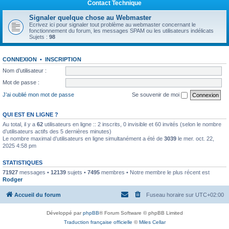
Contact Technique
Signaler quelque chose au Webmaster
Ecrivez ici pour signaler tout problème au webmaster concernant le
fonctionnement du forum, les messages SPAM ou les utilisateurs indélicats
Sujets :
98
CONNEXION
•
INSCRIPTION
Nom d’utilisateur :
Mot de passe :
J’ai oublié mon mot de passe
Se souvenir de moi
QUI EST EN LIGNE ?
Au total, il y a
62
utilisateurs en ligne :: 2 inscrits, 0 invisible et 60 invités (selon le nombre
d’utilisateurs actifs des 5 dernières minutes)
Le nombre maximal d’utilisateurs en ligne simultanément a été de
3039
le mer. oct. 22,
2025 4:58 pm
STATISTIQUES
71927
messages •
12139
sujets •
7495
membres • Notre membre le plus récent est
Rodger
Accueil du forum
Fuseau horaire sur
UTC+02:00
Développé par
phpBB
® Forum Software © phpBB Limited
Traduction française officielle
©
Miles Cellar