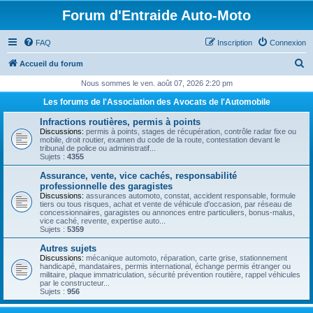
Forum d'Entraide Auto-Moto
FAQ
Inscription
Connexion
R
Accueil du forum
e
Nous sommes le ven. août 07, 2026 2:20 pm
c
Les forums de l'Association des Avocats de l'Automobile
h
Infractions routières, permis à points
e
Discussions:
permis à points, stages de récupération, contrôle radar fixe ou
mobile, droit routier, examen du code de la route, contestation devant le
r
tribunal de police ou administratif...
Sujets :
4355
c
Assurance, vente, vice cachés, responsabilité
h
professionnelle des garagistes
Discussions:
assurances automoto, constat, accident responsable, formule
e
tiers ou tous risques, achat et vente de véhicule d'occasion, par réseau de
concessionnaires, garagistes ou annonces entre particuliers, bonus-malus,
r
vice caché, revente, expertise auto...
Sujets :
5359
Autres sujets
Discussions:
mécanique automoto, réparation, carte grise, stationnement
handicapé, mandataires, permis international, échange permis étranger ou
militaire, plaque immatriculation, sécurité prévention routière, rappel véhicules
par le constructeur...
Sujets :
956