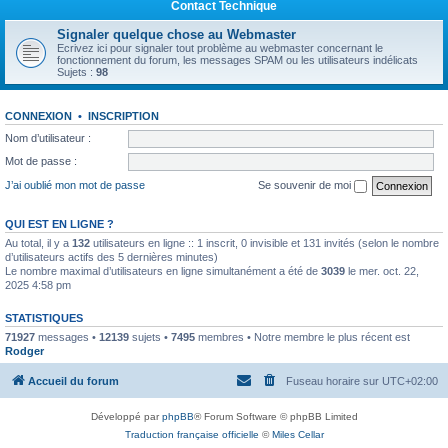
Contact Technique
Signaler quelque chose au Webmaster
Ecrivez ici pour signaler tout problème au webmaster concernant le
fonctionnement du forum, les messages SPAM ou les utilisateurs indélicats
Sujets :
98
CONNEXION
•
INSCRIPTION
Nom d’utilisateur :
Mot de passe :
J’ai oublié mon mot de passe
Se souvenir de moi
QUI EST EN LIGNE ?
Au total, il y a
132
utilisateurs en ligne :: 1 inscrit, 0 invisible et 131 invités (selon le nombre
d’utilisateurs actifs des 5 dernières minutes)
Le nombre maximal d’utilisateurs en ligne simultanément a été de
3039
le mer. oct. 22,
2025 4:58 pm
STATISTIQUES
71927
messages •
12139
sujets •
7495
membres • Notre membre le plus récent est
Rodger
Accueil du forum
Fuseau horaire sur
UTC+02:00
Développé par
phpBB
® Forum Software © phpBB Limited
Traduction française officielle
©
Miles Cellar