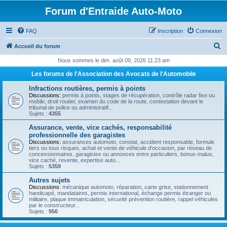
Forum d'Entraide Auto-Moto
FAQ
Inscription
Connexion
R
Accueil du forum
e
Nous sommes le dim. août 09, 2026 11:23 am
c
Les forums de l'Association des Avocats de l'Automobile
h
Infractions routières, permis à points
e
Discussions:
permis à points, stages de récupération, contrôle radar fixe ou
mobile, droit routier, examen du code de la route, contestation devant le
r
tribunal de police ou administratif...
Sujets :
4355
c
Assurance, vente, vice cachés, responsabilité
h
professionnelle des garagistes
Discussions:
assurances automoto, constat, accident responsable, formule
e
tiers ou tous risques, achat et vente de véhicule d'occasion, par réseau de
concessionnaires, garagistes ou annonces entre particuliers, bonus-malus,
r
vice caché, revente, expertise auto...
Sujets :
5359
Autres sujets
Discussions:
mécanique automoto, réparation, carte grise, stationnement
handicapé, mandataires, permis international, échange permis étranger ou
militaire, plaque immatriculation, sécurité prévention routière, rappel véhicules
par le constructeur...
Sujets :
956