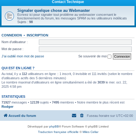
Contact Technique
Signaler quelque chose au Webmaster
Ecrivez ici pour signaler tout problème au webmaster concernant le
fonctionnement du forum, les messages SPAM ou les utilisateurs indélicats
Sujets :
98
CONNEXION
•
INSCRIPTION
Nom d’utilisateur :
Mot de passe :
J’ai oublié mon mot de passe
Se souvenir de moi
QUI EST EN LIGNE ?
Au total, il y a
112
utilisateurs en ligne :: 1 inscrit, 0 invisible et 111 invités (selon le nombre
d’utilisateurs actifs des 5 dernières minutes)
Le nombre maximal d’utilisateurs en ligne simultanément a été de
3039
le mer. oct. 22,
2025 4:58 pm
STATISTIQUES
71927
messages •
12139
sujets •
7495
membres • Notre membre le plus récent est
Rodger
Accueil du forum
Fuseau horaire sur
UTC+02:00
Développé par
phpBB
® Forum Software © phpBB Limited
Traduction française officielle
©
Miles Cellar