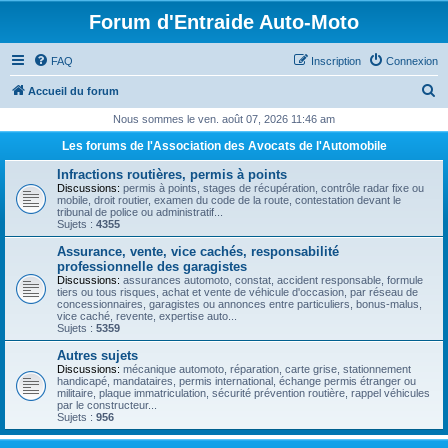
Forum d'Entraide Auto-Moto
FAQ
Inscription
Connexion
R
Accueil du forum
e
Nous sommes le ven. août 07, 2026 11:46 am
c
Les forums de l'Association des Avocats de l'Automobile
h
Infractions routières, permis à points
e
Discussions:
permis à points, stages de récupération, contrôle radar fixe ou
mobile, droit routier, examen du code de la route, contestation devant le
r
tribunal de police ou administratif...
Sujets :
4355
c
Assurance, vente, vice cachés, responsabilité
h
professionnelle des garagistes
Discussions:
assurances automoto, constat, accident responsable, formule
e
tiers ou tous risques, achat et vente de véhicule d'occasion, par réseau de
concessionnaires, garagistes ou annonces entre particuliers, bonus-malus,
r
vice caché, revente, expertise auto...
Sujets :
5359
Autres sujets
Discussions:
mécanique automoto, réparation, carte grise, stationnement
handicapé, mandataires, permis international, échange permis étranger ou
militaire, plaque immatriculation, sécurité prévention routière, rappel véhicules
par le constructeur...
Sujets :
956