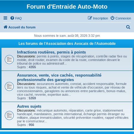
Forum d'Entraide Auto-Moto
FAQ
Inscription
Connexion
R
Accueil du forum
e
Nous sommes le sam. août 08, 2026 3:32 pm
c
Les forums de l'Association des Avocats de l'Automobile
h
Infractions routières, permis à points
e
Discussions:
permis à points, stages de récupération, contrôle radar fixe ou
mobile, droit routier, examen du code de la route, contestation devant le
r
tribunal de police ou administratif...
Sujets :
4355
c
Assurance, vente, vice cachés, responsabilité
h
professionnelle des garagistes
Discussions:
assurances automoto, constat, accident responsable, formule
e
tiers ou tous risques, achat et vente de véhicule d'occasion, par réseau de
concessionnaires, garagistes ou annonces entre particuliers, bonus-malus,
r
vice caché, revente, expertise auto...
Sujets :
5359
Autres sujets
Discussions:
mécanique automoto, réparation, carte grise, stationnement
handicapé, mandataires, permis international, échange permis étranger ou
militaire, plaque immatriculation, sécurité prévention routière, rappel véhicules
par le constructeur...
Sujets :
956