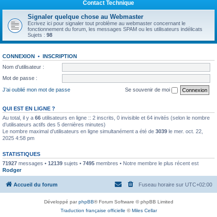
Contact Technique
Signaler quelque chose au Webmaster
Ecrivez ici pour signaler tout problème au webmaster concernant le
fonctionnement du forum, les messages SPAM ou les utilisateurs indélicats
Sujets :
98
CONNEXION
•
INSCRIPTION
Nom d’utilisateur :
Mot de passe :
J’ai oublié mon mot de passe
Se souvenir de moi
QUI EST EN LIGNE ?
Au total, il y a
66
utilisateurs en ligne :: 2 inscrits, 0 invisible et 64 invités (selon le nombre
d’utilisateurs actifs des 5 dernières minutes)
Le nombre maximal d’utilisateurs en ligne simultanément a été de
3039
le mer. oct. 22,
2025 4:58 pm
STATISTIQUES
71927
messages •
12139
sujets •
7495
membres • Notre membre le plus récent est
Rodger
Accueil du forum
Fuseau horaire sur
UTC+02:00
Développé par
phpBB
® Forum Software © phpBB Limited
Traduction française officielle
©
Miles Cellar