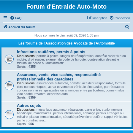
Forum d'Entraide Auto-Moto
FAQ
Inscription
Connexion
R
Accueil du forum
e
Nous sommes le dim. août 09, 2026 1:03 pm
c
Les forums de l'Association des Avocats de l'Automobile
h
Infractions routières, permis à points
e
Discussions:
permis à points, stages de récupération, contrôle radar fixe ou
mobile, droit routier, examen du code de la route, contestation devant le
r
tribunal de police ou administratif...
Sujets :
4355
c
Assurance, vente, vice cachés, responsabilité
h
professionnelle des garagistes
Discussions:
assurances automoto, constat, accident responsable, formule
e
tiers ou tous risques, achat et vente de véhicule d'occasion, par réseau de
concessionnaires, garagistes ou annonces entre particuliers, bonus-malus,
r
vice caché, revente, expertise auto...
Sujets :
5359
Autres sujets
Discussions:
mécanique automoto, réparation, carte grise, stationnement
handicapé, mandataires, permis international, échange permis étranger ou
militaire, plaque immatriculation, sécurité prévention routière, rappel véhicules
par le constructeur...
Sujets :
956