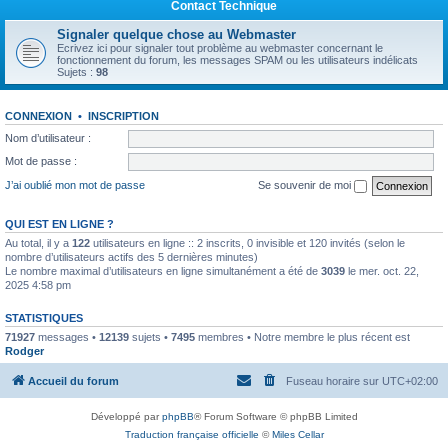
Contact Technique
Signaler quelque chose au Webmaster
Ecrivez ici pour signaler tout problème au webmaster concernant le
fonctionnement du forum, les messages SPAM ou les utilisateurs indélicats
Sujets :
98
CONNEXION
•
INSCRIPTION
Nom d’utilisateur :
Mot de passe :
J’ai oublié mon mot de passe
Se souvenir de moi
QUI EST EN LIGNE ?
Au total, il y a
122
utilisateurs en ligne :: 2 inscrits, 0 invisible et 120 invités (selon le
nombre d’utilisateurs actifs des 5 dernières minutes)
Le nombre maximal d’utilisateurs en ligne simultanément a été de
3039
le mer. oct. 22,
2025 4:58 pm
STATISTIQUES
71927
messages •
12139
sujets •
7495
membres • Notre membre le plus récent est
Rodger
Accueil du forum
Fuseau horaire sur
UTC+02:00
Développé par
phpBB
® Forum Software © phpBB Limited
Traduction française officielle
©
Miles Cellar