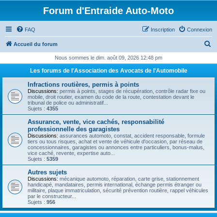
Forum d'Entraide Auto-Moto
FAQ
Inscription
Connexion
R
Accueil du forum
e
Nous sommes le dim. août 09, 2026 12:48 pm
c
Les forums de l'Association des Avocats de l'Automobile
h
Infractions routières, permis à points
e
Discussions:
permis à points, stages de récupération, contrôle radar fixe ou
mobile, droit routier, examen du code de la route, contestation devant le
r
tribunal de police ou administratif...
Sujets :
4355
c
Assurance, vente, vice cachés, responsabilité
h
professionnelle des garagistes
Discussions:
assurances automoto, constat, accident responsable, formule
e
tiers ou tous risques, achat et vente de véhicule d'occasion, par réseau de
concessionnaires, garagistes ou annonces entre particuliers, bonus-malus,
r
vice caché, revente, expertise auto...
Sujets :
5359
Autres sujets
Discussions:
mécanique automoto, réparation, carte grise, stationnement
handicapé, mandataires, permis international, échange permis étranger ou
militaire, plaque immatriculation, sécurité prévention routière, rappel véhicules
par le constructeur...
Sujets :
956