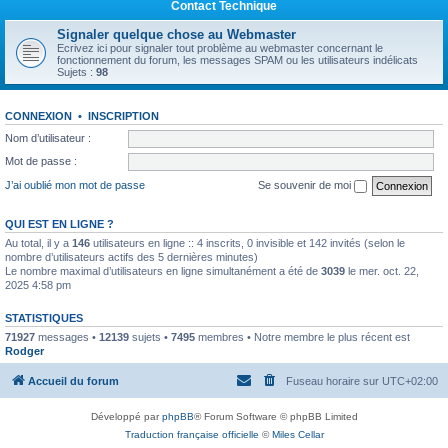
Contact Technique
Signaler quelque chose au Webmaster
Ecrivez ici pour signaler tout problème au webmaster concernant le
fonctionnement du forum, les messages SPAM ou les utilisateurs indélicats
Sujets :
98
CONNEXION
•
INSCRIPTION
Nom d’utilisateur :
Mot de passe :
J’ai oublié mon mot de passe
Se souvenir de moi
QUI EST EN LIGNE ?
Au total, il y a
146
utilisateurs en ligne :: 4 inscrits, 0 invisible et 142 invités (selon le
nombre d’utilisateurs actifs des 5 dernières minutes)
Le nombre maximal d’utilisateurs en ligne simultanément a été de
3039
le mer. oct. 22,
2025 4:58 pm
STATISTIQUES
71927
messages •
12139
sujets •
7495
membres • Notre membre le plus récent est
Rodger
Accueil du forum
Fuseau horaire sur
UTC+02:00
Développé par
phpBB
® Forum Software © phpBB Limited
Traduction française officielle
©
Miles Cellar