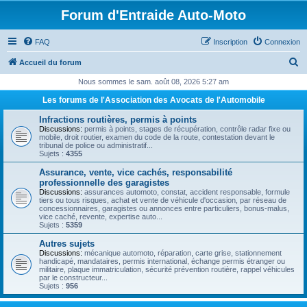
Forum d'Entraide Auto-Moto
FAQ
Inscription
Connexion
R
Accueil du forum
e
Nous sommes le sam. août 08, 2026 5:27 am
c
Les forums de l'Association des Avocats de l'Automobile
h
Infractions routières, permis à points
e
Discussions:
permis à points, stages de récupération, contrôle radar fixe ou
mobile, droit routier, examen du code de la route, contestation devant le
r
tribunal de police ou administratif...
Sujets :
4355
c
Assurance, vente, vice cachés, responsabilité
h
professionnelle des garagistes
Discussions:
assurances automoto, constat, accident responsable, formule
e
tiers ou tous risques, achat et vente de véhicule d'occasion, par réseau de
concessionnaires, garagistes ou annonces entre particuliers, bonus-malus,
r
vice caché, revente, expertise auto...
Sujets :
5359
Autres sujets
Discussions:
mécanique automoto, réparation, carte grise, stationnement
handicapé, mandataires, permis international, échange permis étranger ou
militaire, plaque immatriculation, sécurité prévention routière, rappel véhicules
par le constructeur...
Sujets :
956