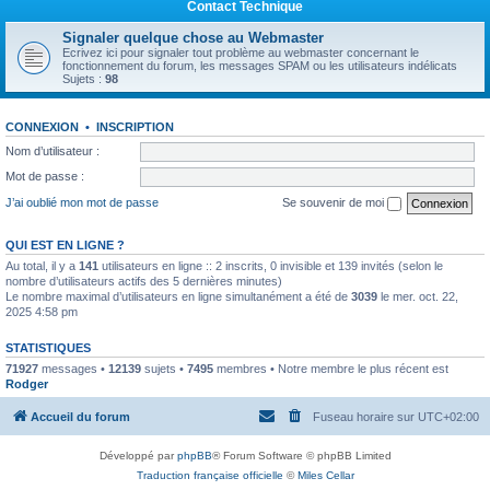
Contact Technique
Signaler quelque chose au Webmaster
Ecrivez ici pour signaler tout problème au webmaster concernant le
fonctionnement du forum, les messages SPAM ou les utilisateurs indélicats
Sujets :
98
CONNEXION
•
INSCRIPTION
Nom d’utilisateur :
Mot de passe :
J’ai oublié mon mot de passe
Se souvenir de moi
QUI EST EN LIGNE ?
Au total, il y a
141
utilisateurs en ligne :: 2 inscrits, 0 invisible et 139 invités (selon le
nombre d’utilisateurs actifs des 5 dernières minutes)
Le nombre maximal d’utilisateurs en ligne simultanément a été de
3039
le mer. oct. 22,
2025 4:58 pm
STATISTIQUES
71927
messages •
12139
sujets •
7495
membres • Notre membre le plus récent est
Rodger
Accueil du forum
Fuseau horaire sur
UTC+02:00
Développé par
phpBB
® Forum Software © phpBB Limited
Traduction française officielle
©
Miles Cellar