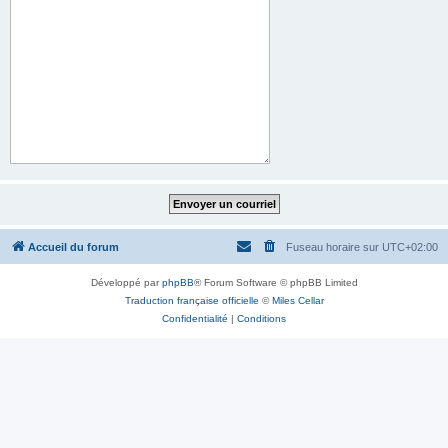
Accueil du forum
Fuseau horaire sur
UTC+02:00
Développé par
phpBB
® Forum Software © phpBB Limited
Traduction française officielle
©
Miles Cellar
Confidentialité
|
Conditions