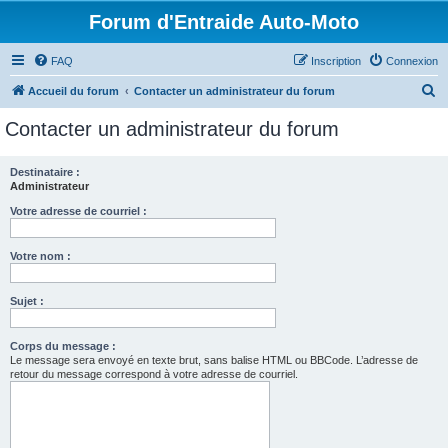
Forum d'Entraide Auto-Moto
FAQ
Inscription
Connexion
R
Accueil du forum
Contacter un administrateur du forum
e
Contacter un administrateur du forum
c
h
Destinataire :
Administrateur
e
r
Votre adresse de courriel :
c
Votre nom :
h
e
Sujet :
r
Corps du message :
Le message sera envoyé en texte brut, sans balise HTML ou BBCode. L’adresse de
retour du message correspond à votre adresse de courriel.