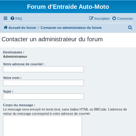
Forum d'Entraide Auto-Moto
FAQ
Inscription
Connexion
R
Accueil du forum
Contacter un administrateur du forum
e
Contacter un administrateur du forum
c
h
Destinataire :
Administrateur
e
r
Votre adresse de courriel :
c
Votre nom :
h
e
Sujet :
r
Corps du message :
Le message sera envoyé en texte brut, sans balise HTML ou BBCode. L’adresse de
retour du message correspond à votre adresse de courriel.