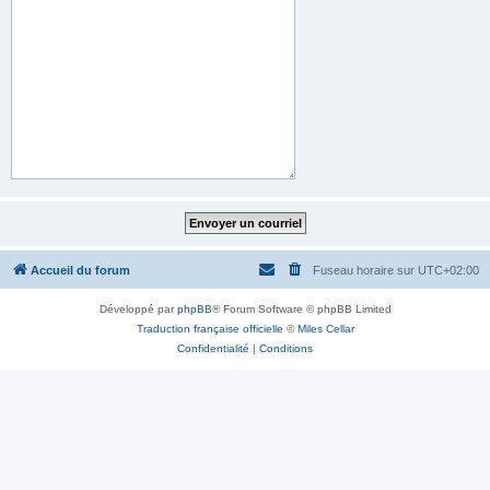
Accueil du forum
Fuseau horaire sur
UTC+02:00
Développé par
phpBB
® Forum Software © phpBB Limited
Traduction française officielle
©
Miles Cellar
Confidentialité
|
Conditions