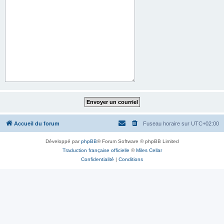
Accueil du forum
Fuseau horaire sur
UTC+02:00
Développé par
phpBB
® Forum Software © phpBB Limited
Traduction française officielle
©
Miles Cellar
Confidentialité
|
Conditions