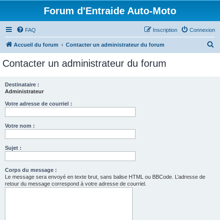
Forum d'Entraide Auto-Moto
FAQ
Inscription
Connexion
R
Accueil du forum
Contacter un administrateur du forum
e
Contacter un administrateur du forum
c
h
Destinataire :
Administrateur
e
r
Votre adresse de courriel :
c
Votre nom :
h
e
Sujet :
r
Corps du message :
Le message sera envoyé en texte brut, sans balise HTML ou BBCode. L’adresse de
retour du message correspond à votre adresse de courriel.