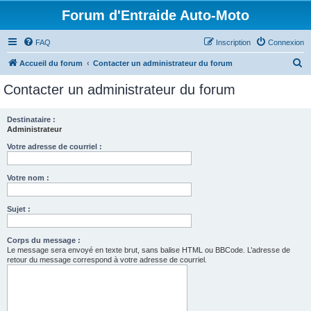
Forum d'Entraide Auto-Moto
FAQ
Inscription
Connexion
R
Accueil du forum
Contacter un administrateur du forum
e
Contacter un administrateur du forum
c
h
Destinataire :
Administrateur
e
r
Votre adresse de courriel :
c
Votre nom :
h
e
Sujet :
r
Corps du message :
Le message sera envoyé en texte brut, sans balise HTML ou BBCode. L’adresse de
retour du message correspond à votre adresse de courriel.