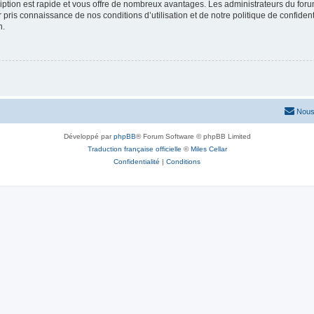
cription est rapide et vous offre de nombreux avantages. Les administrateurs du fo
ir pris connaissance de nos conditions d’utilisation et de notre politique de confide
n.
Nous
Développé par
phpBB
® Forum Software © phpBB Limited
Traduction française officielle
©
Miles Cellar
Confidentialité
|
Conditions