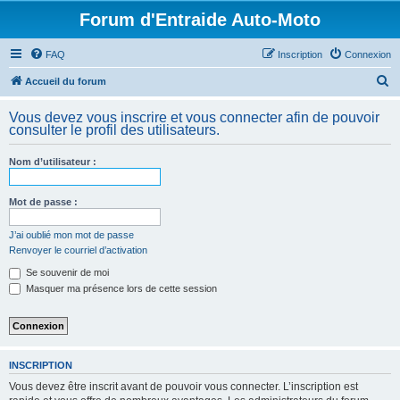
Forum d'Entraide Auto-Moto
FAQ
Inscription
Connexion
R
Accueil du forum
e
Vous devez vous inscrire et vous connecter afin de pouvoir
c
consulter le profil des utilisateurs.
h
Nom d’utilisateur :
e
r
Mot de passe :
c
h
J’ai oublié mon mot de passe
Renvoyer le courriel d’activation
e
Se souvenir de moi
r
Masquer ma présence lors de cette session
INSCRIPTION
Vous devez être inscrit avant de pouvoir vous connecter. L’inscription est