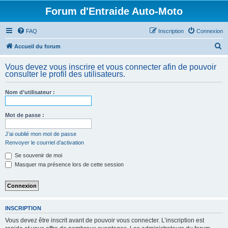
Forum d'Entraide Auto-Moto
FAQ
Inscription
Connexion
R
Accueil du forum
e
Vous devez vous inscrire et vous connecter afin de pouvoir
c
consulter le profil des utilisateurs.
h
Nom d’utilisateur :
e
r
Mot de passe :
c
h
J’ai oublié mon mot de passe
Renvoyer le courriel d’activation
e
Se souvenir de moi
r
Masquer ma présence lors de cette session
INSCRIPTION
Vous devez être inscrit avant de pouvoir vous connecter. L’inscription est