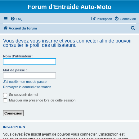
Forum d'Entraide Auto-Moto
FAQ
Inscription
Connexion
R
Accueil du forum
e
Vous devez vous inscrire et vous connecter afin de pouvoir
c
consulter le profil des utilisateurs.
h
Nom d’utilisateur :
e
r
Mot de passe :
c
h
J’ai oublié mon mot de passe
Renvoyer le courriel d’activation
e
Se souvenir de moi
r
Masquer ma présence lors de cette session
INSCRIPTION
Vous devez être inscrit avant de pouvoir vous connecter. L’inscription est