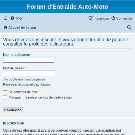
Forum d'Entraide Auto-Moto
FAQ
Inscription
Connexion
R
Accueil du forum
e
Vous devez vous inscrire et vous connecter afin de pouvoir
c
consulter le profil des utilisateurs.
h
Nom d’utilisateur :
e
r
Mot de passe :
c
h
J’ai oublié mon mot de passe
Renvoyer le courriel d’activation
e
Se souvenir de moi
r
Masquer ma présence lors de cette session
INSCRIPTION
Vous devez être inscrit avant de pouvoir vous connecter. L’inscription est