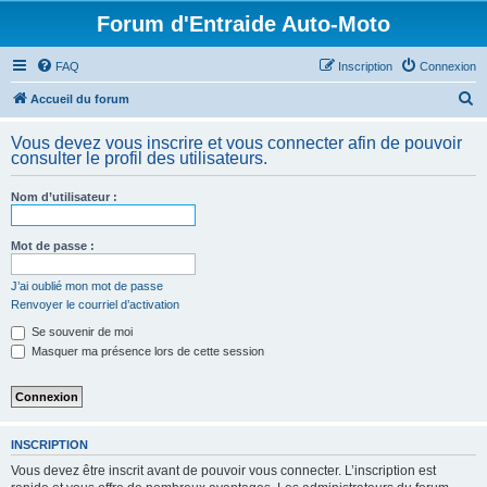
Forum d'Entraide Auto-Moto
FAQ
Inscription
Connexion
R
Accueil du forum
e
Vous devez vous inscrire et vous connecter afin de pouvoir
c
consulter le profil des utilisateurs.
h
Nom d’utilisateur :
e
r
Mot de passe :
c
h
J’ai oublié mon mot de passe
Renvoyer le courriel d’activation
e
Se souvenir de moi
r
Masquer ma présence lors de cette session
INSCRIPTION
Vous devez être inscrit avant de pouvoir vous connecter. L’inscription est