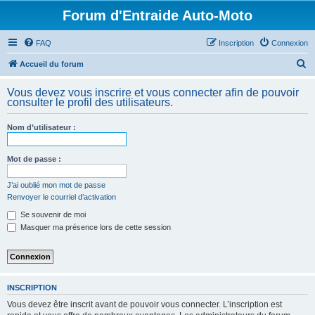
Forum d'Entraide Auto-Moto
FAQ
Inscription
Connexion
R
Accueil du forum
e
Vous devez vous inscrire et vous connecter afin de pouvoir
c
consulter le profil des utilisateurs.
h
Nom d’utilisateur :
e
r
Mot de passe :
c
h
J’ai oublié mon mot de passe
Renvoyer le courriel d’activation
e
Se souvenir de moi
r
Masquer ma présence lors de cette session
INSCRIPTION
Vous devez être inscrit avant de pouvoir vous connecter. L’inscription est