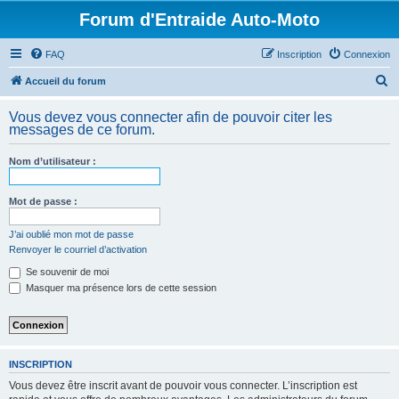
Forum d'Entraide Auto-Moto
FAQ
Inscription
Connexion
R
Accueil du forum
e
Vous devez vous connecter afin de pouvoir citer les
c
messages de ce forum.
h
Nom d’utilisateur :
e
r
Mot de passe :
c
h
J’ai oublié mon mot de passe
Renvoyer le courriel d’activation
e
Se souvenir de moi
r
Masquer ma présence lors de cette session
INSCRIPTION
Vous devez être inscrit avant de pouvoir vous connecter. L’inscription est