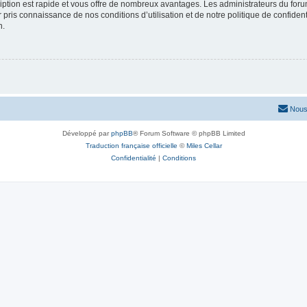
cription est rapide et vous offre de nombreux avantages. Les administrateurs du fo
ir pris connaissance de nos conditions d’utilisation et de notre politique de confide
n.
Nous
Développé par
phpBB
® Forum Software © phpBB Limited
Traduction française officielle
©
Miles Cellar
Confidentialité
|
Conditions