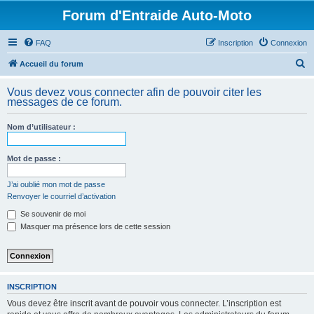
Forum d'Entraide Auto-Moto
FAQ
Inscription
Connexion
R
Accueil du forum
e
Vous devez vous connecter afin de pouvoir citer les
c
messages de ce forum.
h
Nom d’utilisateur :
e
r
Mot de passe :
c
h
J’ai oublié mon mot de passe
Renvoyer le courriel d’activation
e
Se souvenir de moi
r
Masquer ma présence lors de cette session
INSCRIPTION
Vous devez être inscrit avant de pouvoir vous connecter. L’inscription est