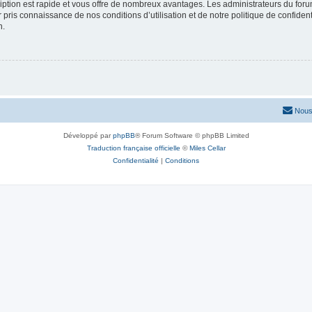
cription est rapide et vous offre de nombreux avantages. Les administrateurs du fo
ir pris connaissance de nos conditions d’utilisation et de notre politique de confide
n.
Nous
Développé par
phpBB
® Forum Software © phpBB Limited
Traduction française officielle
©
Miles Cellar
Confidentialité
|
Conditions