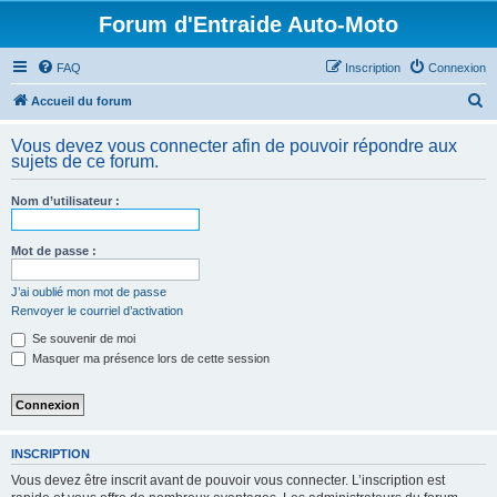
Forum d'Entraide Auto-Moto
FAQ
Inscription
Connexion
R
Accueil du forum
e
Vous devez vous connecter afin de pouvoir répondre aux
c
sujets de ce forum.
h
Nom d’utilisateur :
e
r
Mot de passe :
c
h
J’ai oublié mon mot de passe
Renvoyer le courriel d’activation
e
Se souvenir de moi
r
Masquer ma présence lors de cette session
INSCRIPTION
Vous devez être inscrit avant de pouvoir vous connecter. L’inscription est