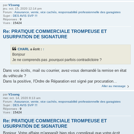
par
V1sang
jeu. oct. 15, 2020 12:14 pm
Forum :
Assurance, vente, vice cachés, responsabilité professionnelle des garagistes
Sujet :
DES AVIS SVP !!!
Réponses :
9
Vues :
15424
Re: PRATIQUE COMMERCIALE TROMPEUSE ET
USURPATION DE SIGNATURE
CHARL
a écrit :
↑
Bonjour
Je ne comprends pas ,pourquoi parfois contradictoire ?
Dans vos écrits, mail ou courrier, avez-vous demandé la remise en état
du véhicule ?
Dans la positive, l'Ordre de Réparation est signé par procuration...
Aller au message
par
V1sang
mer. oct. 14, 2020 8:13 am
Forum :
Assurance, vente, vice cachés, responsabilité professionnelle des garagistes
Sujet :
DES AVIS SVP !!!
Réponses :
9
Vues :
15424
Re: PRATIQUE COMMERCIALE TROMPEUSE ET
USURPATION DE SIGNATURE
Bonjour, Votre affaire m'apparaît bien plus compliqué que votre écrit