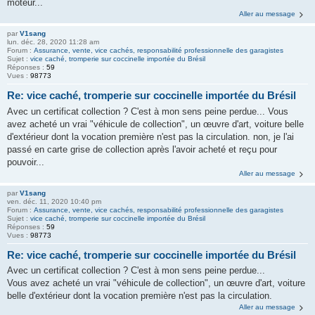
moteur...
Aller au message
par
V1sang
lun. déc. 28, 2020 11:28 am
Forum :
Assurance, vente, vice cachés, responsabilité professionnelle des garagistes
Sujet :
vice caché, tromperie sur coccinelle importée du Brésil
Réponses :
59
Vues :
98773
Re: vice caché, tromperie sur coccinelle importée du Brésil
Avec un certificat collection ? C'est à mon sens peine perdue... Vous
avez acheté un vrai "véhicule de collection", un œuvre d'art, voiture belle
d'extérieur dont la vocation première n'est pas la circulation. non, je l'ai
passé en carte grise de collection après l'avoir acheté et reçu pour
pouvoir...
Aller au message
par
V1sang
ven. déc. 11, 2020 10:40 pm
Forum :
Assurance, vente, vice cachés, responsabilité professionnelle des garagistes
Sujet :
vice caché, tromperie sur coccinelle importée du Brésil
Réponses :
59
Vues :
98773
Re: vice caché, tromperie sur coccinelle importée du Brésil
Avec un certificat collection ? C'est à mon sens peine perdue...
Vous avez acheté un vrai "véhicule de collection", un œuvre d'art, voiture
belle d'extérieur dont la vocation première n'est pas la circulation.
Aller au message