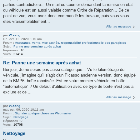
parfois contradictoire... Un mail ou courrier demandant la remise en état
du véhicule est un aussi valable comme Ordre de Réparation... De ce
point de vue, vous avez donc commandé les travaux, puis vous vous
êtes vraisemblablement...
Aller au message
par
V1sang
lun. oct. 12, 2020 8:10 am
Forum :
Assurance, vente, vice cachés, responsabilité professionnelle des garagistes
Sujet :
Panne une semaine après achat
Réponses :
10
Vues :
21414
Re: Panne une semaine après achat
Bonjour, Je ne serais pas aussi catégorique... Vu le kilométrage du
véhicule, j'imagine qu'il s'agit d'un Picasso ancienne version, donc équipé
de la BMP6, boîte robotisée. Est-ce votre premier véhicule en boîte
"automatique" ? Un défaut d'utilisation avec ce type de boîte n'est pas à
exclure et ce ...
Aller au message
par
V1sang
mar. oct. 06, 2020 10:11 am
Forum :
Signaler quelque chose au Webmaster
Sujet :
Nettoyage
Réponses :
0
Vues :
10708
Nettoyage