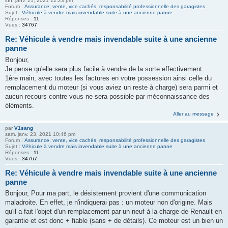
lun. janv. 25, 2021 12:23 pm
Forum :
Assurance, vente, vice cachés, responsabilité professionnelle des garagistes
Sujet :
Véhicule à vendre mais invendable suite à une ancienne panne
Réponses :
11
Vues :
34767
Re: Véhicule à vendre mais invendable suite à une ancienne
panne
Bonjour,
Je pense qu'elle sera plus facile à vendre de la sorte effectivement.
1ère main, avec toutes les factures en votre possession ainsi celle du
remplacement du moteur (si vous aviez un reste à charge) sera parmi et
aucun recours contre vous ne sera possible par méconnaissance des
éléments.
Aller au message
par
V1sang
sam. janv. 23, 2021 10:46 pm
Forum :
Assurance, vente, vice cachés, responsabilité professionnelle des garagistes
Sujet :
Véhicule à vendre mais invendable suite à une ancienne panne
Réponses :
11
Vues :
34767
Re: Véhicule à vendre mais invendable suite à une ancienne
panne
Bonjour, Pour ma part, le désistement provient d'une communication
maladroite. En effet, je n'indiquerai pas : un moteur non d'origine. Mais
qu'il a fait l'objet d'un remplacement par un neuf à la charge de Renault en
garantie et est donc + fiable (sans + de détails). Ce moteur est un bien un