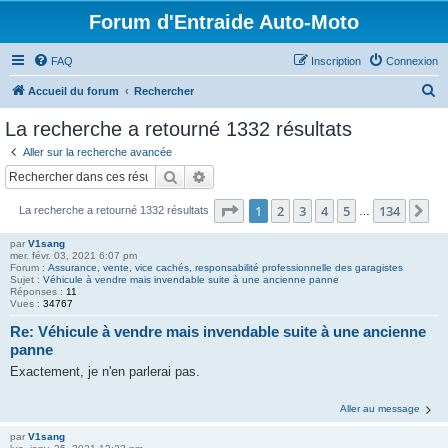
Forum d'Entraide Auto-Moto
FAQ
Inscription
Connexion
R
Accueil du forum
Rechercher
e
La recherche a retourné 1332 résultats
c
Aller sur la recherche avancée
h
Rechercher
Recherche avancée
e
Page
1
sur
134
1
2
3
4
5
134
Su
La recherche a retourné 1332 résultats
r
…
c
par
V1sang
mer. févr. 03, 2021 6:07 pm
h
Forum :
Assurance, vente, vice cachés, responsabilité professionnelle des garagistes
Sujet :
Véhicule à vendre mais invendable suite à une ancienne panne
e
Réponses :
11
Vues :
34767
r
Re: Véhicule à vendre mais invendable suite à une ancienne
panne
Exactement, je n'en parlerai pas.
Aller au message
par
V1sang