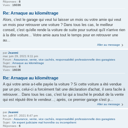
Réponses :
8
Vues :
16036
Re: Arnaque au kilométrage
Alors, c'est le garage qui veut lui laisser un mois ou votre amie qui veut
un mois pour retrouver une voiture ? Dans tous les cas, le meilleur
conseil, c'est qu'elle rende la voiture de suite pour surtout qu'il n'arrive rien
à la dite voiture... Votre amie aura tout le temps pour en retrouver une
au...
Aller au message
par
Jeanmi
mar. juin 29, 2021 9:11 pm
Forum :
Assurance, vente, vice cachés, responsabilité professionnelle des garagistes
Sujet :
Arnaque au kilométrage
Réponses :
8
Vues :
16036
Re: Arnaque au kilométrage
A qui votre amie a-t-elle payée la voiture ? Si cette voiture a été vendue
par un pro, celui-ci a forcément fait une déclaration d'achat, il sera facile à
retrouver... Dans tous les cas, c'est lui qui a touché le produit de la vente
qui est réputé être le vendeur...; après, ce premier garage s'est p...
Aller au message
par
Jeanmi
lun. juin 07, 2021 8:47 pm
Forum :
Assurance, vente, vice cachés, responsabilité professionnelle des garagistes
Sujet :
Un expert judiciaire mal honnête ou incompétent
Réponses :
6