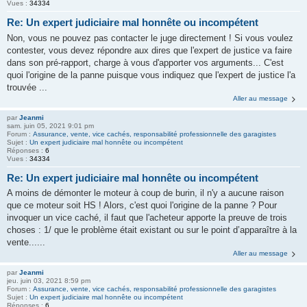
Vues :
34334
Re: Un expert judiciaire mal honnête ou incompétent
Non, vous ne pouvez pas contacter le juge directement ! Si vous voulez
contester, vous devez répondre aux dires que l'expert de justice va faire
dans son pré-rapport, charge à vous d'apporter vos arguments... C'est
quoi l'origine de la panne puisque vous indiquez que l'expert de justice l'a
trouvée ...
Aller au message
par
Jeanmi
sam. juin 05, 2021 9:01 pm
Forum :
Assurance, vente, vice cachés, responsabilité professionnelle des garagistes
Sujet :
Un expert judiciaire mal honnête ou incompétent
Réponses :
6
Vues :
34334
Re: Un expert judiciaire mal honnête ou incompétent
A moins de démonter le moteur à coup de burin, il n'y a aucune raison
que ce moteur soit HS ! Alors, c'est quoi l'origine de la panne ? Pour
invoquer un vice caché, il faut que l'acheteur apporte la preuve de trois
choses : 1/ que le problème était existant ou sur le point d’apparaître à la
vente......
Aller au message
par
Jeanmi
jeu. juin 03, 2021 8:59 pm
Forum :
Assurance, vente, vice cachés, responsabilité professionnelle des garagistes
Sujet :
Un expert judiciaire mal honnête ou incompétent
Réponses :
6