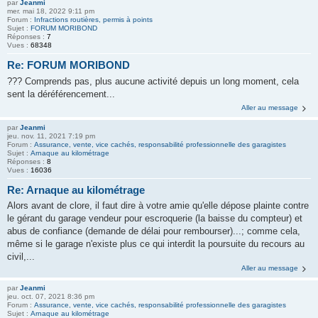
par
Jeanmi
mer. mai 18, 2022 9:11 pm
Forum :
Infractions routières, permis à points
Sujet :
FORUM MORIBOND
Réponses :
7
Vues :
68348
Re: FORUM MORIBOND
??? Comprends pas, plus aucune activité depuis un long moment, cela
sent la déréférencement...
Aller au message
par
Jeanmi
jeu. nov. 11, 2021 7:19 pm
Forum :
Assurance, vente, vice cachés, responsabilité professionnelle des garagistes
Sujet :
Arnaque au kilométrage
Réponses :
8
Vues :
16036
Re: Arnaque au kilométrage
Alors avant de clore, il faut dire à votre amie qu'elle dépose plainte contre
le gérant du garage vendeur pour escroquerie (la baisse du compteur) et
abus de confiance (demande de délai pour rembourser)...; comme cela,
même si le garage n'existe plus ce qui interdit la poursuite du recours au
civil,...
Aller au message
par
Jeanmi
jeu. oct. 07, 2021 8:36 pm
Forum :
Assurance, vente, vice cachés, responsabilité professionnelle des garagistes
Sujet :
Arnaque au kilométrage