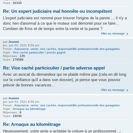
Vues :
34334
Re: Un expert judiciaire mal honnête ou incompétent
L'expert judiciaire est nommé pour trouver l'origine de la panne...; il n'y a
donc rien d'anormal à ce que le moteur soit démonté pour se faire...
Combien de Kms et de temps entre la vente et la panne ?
Aller au message
par
Jeanmi
jeu. juin 03, 2021 8:58 pm
Forum :
Assurance, vente, vice cachés, responsabilité professionnelle des garagistes
Sujet :
Vice caché particiculier / procès gagné
Réponses :
135
Vues :
176589
Re: Vice caché particiculier / partie adverse appel
Avec un avocat du demandeur qui ne plaide même pas (cela en dit long
sur la confiance qu'il a dans son dossier), je pense que vous pouvez
prévoir de bonnes vacances...
Aller au message
par
Jeanmi
jeu. juin 03, 2021 8:56 pm
Forum :
Assurance, vente, vice cachés, responsabilité professionnelle des garagistes
Sujet :
Arnaque au kilométrage
Réponses :
8
Vues :
16036
Re: Arnaque au kilométrage
Heureusement, votre amie a achetée la voiture à un professionnel...;