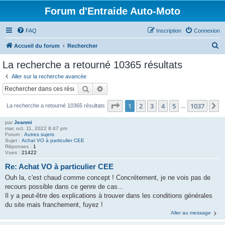
Forum d'Entraide Auto-Moto
FAQ
Inscription
Connexion
R
Accueil du forum
Rechercher
e
La recherche a retourné 10365 résultats
c
Aller sur la recherche avancée
h
Rechercher
Recherche avancée
e
Page
1
sur
1037
1
2
3
4
5
1037
S
La recherche a retourné 10365 résultats
r
…
c
par
Jeanmi
mar. oct. 11, 2022 8:47 pm
h
Forum :
Autres sujets
Sujet :
Achat VO à particulier CEE
e
Réponses :
1
Vues :
21422
r
Re: Achat VO à particulier CEE
Ouh la, c'est chaud comme concept ! Concrétement, je ne vois pas de
recours possible dans ce genre de cas...
Il y a peut-être des explications à trouver dans les conditions générales
du site mais franchement, fuyez !
Aller au message