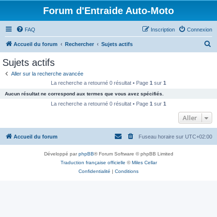
Forum d'Entraide Auto-Moto
FAQ
Inscription
Connexion
R
Accueil du forum
Rechercher
Sujets actifs
e
Sujets actifs
c
Aller sur la recherche avancée
h
La recherche a retourné 0 résultat • Page
1
sur
1
e
Aucun résultat ne correspond aux termes que vous avez spécifiés.
r
La recherche a retourné 0 résultat • Page
1
sur
1
c
Aller
h
Accueil du forum
Fuseau horaire sur
UTC+02:00
e
r
Développé par
phpBB
® Forum Software © phpBB Limited
Traduction française officielle
©
Miles Cellar
Confidentialité
|
Conditions