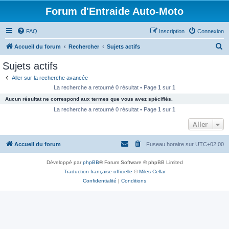
Forum d'Entraide Auto-Moto
FAQ
Inscription
Connexion
R
Accueil du forum
Rechercher
Sujets actifs
e
Sujets actifs
c
Aller sur la recherche avancée
h
La recherche a retourné 0 résultat • Page
1
sur
1
e
Aucun résultat ne correspond aux termes que vous avez spécifiés.
r
La recherche a retourné 0 résultat • Page
1
sur
1
c
Aller
h
Accueil du forum
Fuseau horaire sur
UTC+02:00
e
r
Développé par
phpBB
® Forum Software © phpBB Limited
Traduction française officielle
©
Miles Cellar
Confidentialité
|
Conditions