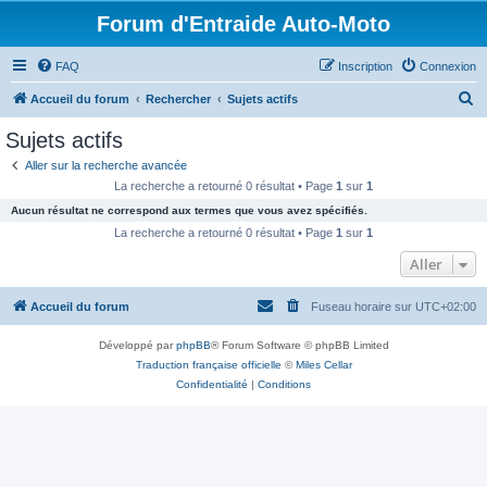
Forum d'Entraide Auto-Moto
FAQ
Inscription
Connexion
R
Accueil du forum
Rechercher
Sujets actifs
e
Sujets actifs
c
Aller sur la recherche avancée
h
La recherche a retourné 0 résultat • Page
1
sur
1
e
Aucun résultat ne correspond aux termes que vous avez spécifiés.
r
La recherche a retourné 0 résultat • Page
1
sur
1
c
Aller
h
Accueil du forum
Fuseau horaire sur
UTC+02:00
e
r
Développé par
phpBB
® Forum Software © phpBB Limited
Traduction française officielle
©
Miles Cellar
Confidentialité
|
Conditions