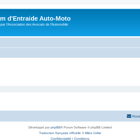
m d'Entraide Auto-Moto
par l'Association des Avocats de l'Automobile
Nous
Développé par
phpBB
® Forum Software © phpBB Limited
Traduction française officielle
©
Miles Cellar
Confidentialité
|
Conditions