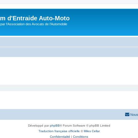
m d'Entraide Auto-Moto
par l'Association des Avocats de l'Automobile
Nous
Développé par
phpBB
® Forum Software © phpBB Limited
Traduction française officielle
©
Miles Cellar
Confidentialité
|
Conditions