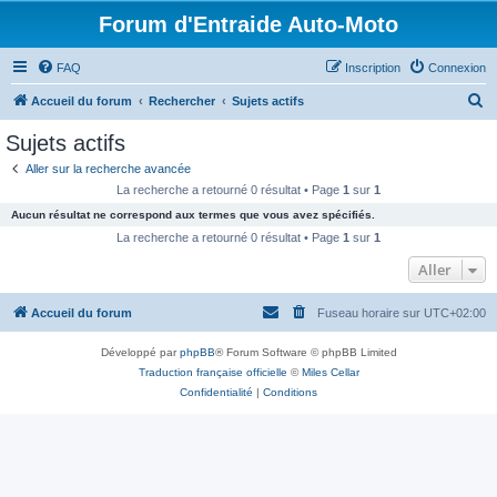
Forum d'Entraide Auto-Moto
FAQ
Inscription
Connexion
R
Accueil du forum
Rechercher
Sujets actifs
e
Sujets actifs
c
Aller sur la recherche avancée
h
La recherche a retourné 0 résultat • Page
1
sur
1
e
Aucun résultat ne correspond aux termes que vous avez spécifiés.
r
La recherche a retourné 0 résultat • Page
1
sur
1
c
Aller
h
Accueil du forum
Fuseau horaire sur
UTC+02:00
e
r
Développé par
phpBB
® Forum Software © phpBB Limited
Traduction française officielle
©
Miles Cellar
Confidentialité
|
Conditions