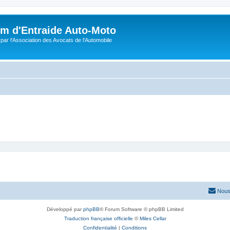
m d'Entraide Auto-Moto
par l'Association des Avocats de l'Automobile
Nous
Développé par
phpBB
® Forum Software © phpBB Limited
Traduction française officielle
©
Miles Cellar
Confidentialité
|
Conditions