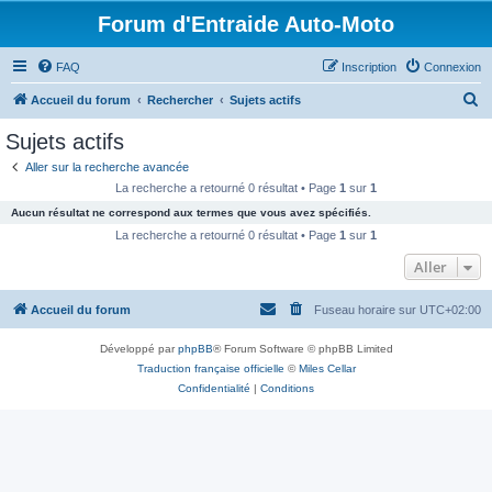
Forum d'Entraide Auto-Moto
FAQ
Inscription
Connexion
R
Accueil du forum
Rechercher
Sujets actifs
e
Sujets actifs
c
Aller sur la recherche avancée
h
La recherche a retourné 0 résultat • Page
1
sur
1
e
Aucun résultat ne correspond aux termes que vous avez spécifiés.
r
La recherche a retourné 0 résultat • Page
1
sur
1
c
Aller
h
Accueil du forum
Fuseau horaire sur
UTC+02:00
e
r
Développé par
phpBB
® Forum Software © phpBB Limited
Traduction française officielle
©
Miles Cellar
Confidentialité
|
Conditions