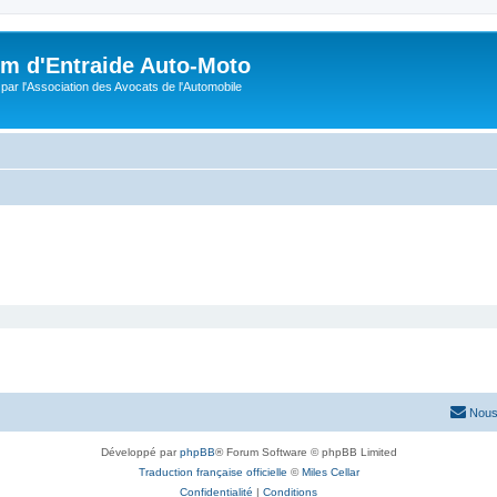
m d'Entraide Auto-Moto
par l'Association des Avocats de l'Automobile
Nous
Développé par
phpBB
® Forum Software © phpBB Limited
Traduction française officielle
©
Miles Cellar
Confidentialité
|
Conditions