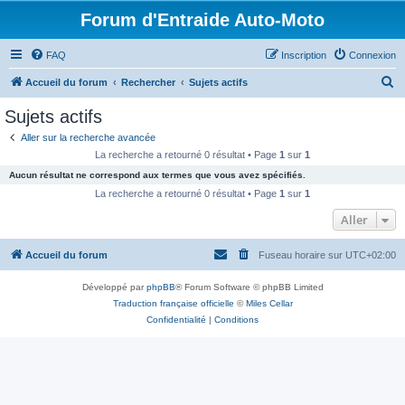
Forum d'Entraide Auto-Moto
FAQ
Inscription
Connexion
R
Accueil du forum
Rechercher
Sujets actifs
e
Sujets actifs
c
Aller sur la recherche avancée
h
La recherche a retourné 0 résultat • Page
1
sur
1
e
Aucun résultat ne correspond aux termes que vous avez spécifiés.
r
La recherche a retourné 0 résultat • Page
1
sur
1
c
Aller
h
Accueil du forum
Fuseau horaire sur
UTC+02:00
e
r
Développé par
phpBB
® Forum Software © phpBB Limited
Traduction française officielle
©
Miles Cellar
Confidentialité
|
Conditions