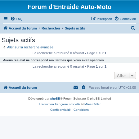
Forum d'Entraide Auto-Moto
FAQ
Inscription
Connexion
R
Accueil du forum
Rechercher
Sujets actifs
e
Sujets actifs
c
Aller sur la recherche avancée
h
La recherche a retourné 0 résultat • Page
1
sur
1
e
Aucun résultat ne correspond aux termes que vous avez spécifiés.
r
La recherche a retourné 0 résultat • Page
1
sur
1
c
Aller
h
Accueil du forum
Fuseau horaire sur
UTC+02:00
e
r
Développé par
phpBB
® Forum Software © phpBB Limited
Traduction française officielle
©
Miles Cellar
Confidentialité
|
Conditions